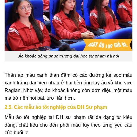
Áo khoác đồng phục trường đại học sư phạm hà nội
Thân áo màu xanh than đậm có các đường kẻ sọc màu
xanh trắng đan xen nhau ở hai bên ống tay áo và khu vực
Raglan. Nhờ vậy, áo khoác không còn đơn điệu một màu
mà trở nên nổi bật, tươi tắn hơn.
2.5. Các mẫu áo tốt nghiệp của ĐH Sư phạm
Mẫu áo tốt nghiệp tại ĐH sư phạm rất đa dạng từ kiểu
dáng, chất liệu cho đến phối màu tùy theo từng yêu cầu
của buổi lễ.