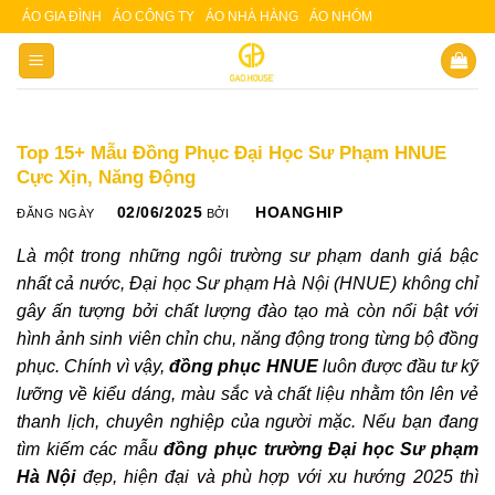
Skip
ÁO GIA ĐÌNH
ÁO CÔNG TY
ÁO NHÀ HÀNG
ÁO NHÓM
Slot 5000
Slot pulsa
situs slot
to
content
Top 15+ Mẫu Đồng Phục Đại Học Sư Phạm HNUE
Cực Xịn, Năng Động
02/06/2025
HOANGHIP
ĐĂNG NGÀY
BỞI
Là một trong những ngôi trường sư phạm danh giá bậc
nhất cả nước, Đại học Sư phạm Hà Nội (HNUE) không chỉ
gây ấn tượng bởi chất lượng đào tạo mà còn nổi bật với
hình ảnh sinh viên chỉn chu, năng động trong từng bộ đồng
phục. Chính vì vậy,
đồng phục HNUE
luôn được đầu tư kỹ
lưỡng về kiểu dáng, màu sắc và chất liệu nhằm tôn lên vẻ
thanh lịch, chuyên nghiệp của người mặc. Nếu bạn đang
tìm kiếm các mẫu
đồng phục trường Đại học Sư phạm
Hà Nội
đẹp, hiện đại và phù hợp với xu hướng 2025 thì