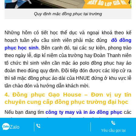
Quy định mặc đồng phục tại trường
Những hôm có tiết học thể dục và ngoại khoá theo kế
hoạc
h tuần yêu cầu sinh viên phải mặc đúng
đồ đồng
phục học sinh
. Bên cạnh đó, tại các sự kiện, phong trào
theo ngày lễ, dịp kỉ niệm của trường hay Đoàn Thanh niên
tổ chức thì sinh viên cần mặc áo polo đồng phục hay áo
đoàn theo đúng quy định. Đội tiếp đón được các lớp cử ra
thì sẽ mặc đồng phục áo dài của HNUE đứng ở khu vực lễ
tân chào đón và hướng dẫn khách mời.
4. Đồng phục Gạo House – Đơn vị uy tín
chuyên cung cấp đồng phục trường đại học
Nếu bạn đang tìm
công ty may và in áo đồng phục
các
trường đại học chất lượng và uy tín thì Đồng phục Gạo
Zalo
House là lựa chọn sáng suốt của mọi người. Đơn vị mang
Yêu cầu gọi lại
đến cho khách hàng những mẫu thiết kế đẹp mắt, hợp xu