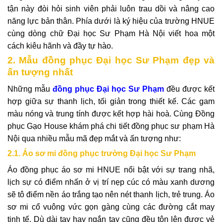
tận này đòi hỏi sinh viên phải luôn trau dồi và nâng cao
năng lực bản thân. Phía dưới là ký hiệu của trường HNUE
cùng dòng chữ Đại học Sư Phạm Hà Nội viết hoa một
cách kiêu hãnh và đầy tự hào.
2. Mẫu đồng phục Đại học Sư Phạm đẹp và
ấn tượng nhất
Những mẫu
đồng phục Đại học Sư Phạm
đều được kết
hợp giữa sự thanh lịch, tối giản trong thiết kế. Các gam
màu nóng và trung tính được kết hợp hài hoà. Cùng Đồng
phục Gạo House khám phá chi tiết đồng phục sư phạm Hà
Nội qua nhiều mẫu mã đẹp mắt và ấn tượng như:
2.1. Áo sơ mi đồng phục trường Đại học Sư Phạm
Áo đồng phục áo sơ mi HNUE nổi bật với sự trang nhã,
lịch sự có điểm nhấn ở vị trí nẹp cúc có màu xanh dương
sẽ tô điểm nền áo trắng tạo nên nét thanh lịch, trẻ trung. Áo
sơ mi cổ vuông vức gọn gàng cùng các đường cắt may
tinh tế. Dù dài tay hay ngắn tay cũng đều tôn lên được vẻ