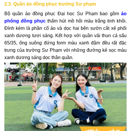
2.3. Quần áo đồng phục trường Sư phạm
Bộ quần áo đồng phục Đại học Sư Phạm bao gồm
áo
phông đồng phục
thấm hút mồ hôi màu trắng tinh khôi.
Đính kèm là phần cổ áo và dọc hai bên sườn cắt xẻ phối
xanh dương tươi sáng. Kết hợp với quần vải thun cá sấu
65/35, ống suông đứng form màu xanh đậm đều rất đặc
trưng của trường Sư Phạm với những đường kẻ sọc màu
xanh dương sáng dọc thân quần.