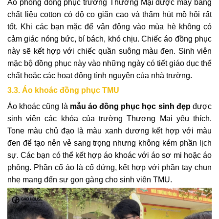
Áo phông đồng phục trường Thương Mại được may bằng
chất liệu cotton có độ co giãn cao và thấm hút mồ hôi rất
tốt. Khi các bạn mặc để vận động vào mùa hè không có
cảm giác nóng bức, bí bách, khó chịu. Chiếc áo đồng phục
này sẽ kết hợp với chiếc quần suông màu đen. Sinh viên
mặc bộ đồng phục này vào những ngày có tiết giáo dục thể
chất hoặc các hoạt động tình nguyện của nhà trường.
3.3. Áo khoác đồng phục TMU
Áo khoác cũng là
mẫu áo đồng phục học sinh đẹp
được
sinh viên các khóa của trường Thương Mại yêu thích.
Tone màu chủ đạo là màu xanh dương kết hợp với màu
đen để tạo nên vẻ sang trọng nhưng không kém phần lịch
sự. Các bạn có thể kết hợp áo khoác với áo sơ mi hoặc áo
phông. Phần cổ áo là cổ đứng, kết hợp với phần tay chun
nhẹ mang đến sự gọn gàng cho sinh viên TMU.