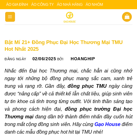
Skip
ÁO GIA ĐÌNH
ÁO CÔNG TY
ÁO NHÀ HÀNG
ÁO NHÓM
Slot 5000
Slot pulsa
situs slot
to
content
Bật Mí 21+ Đồng Phục Đại Học Thương Mại TMU
Hot Nhất 2025
02/06/2025
HOANGHIP
ĐĂNG NGÀY
BỞI
Nhắc đến Đại học Thương mại, chắc hẳn ai cũng nhớ
ngay tới những bộ đồng phục mang sắc cam, xanh trẻ
trung và rạng rỡ. Gần đây,
đồng phục TMU
ngày càng
được “nâng cấp” về cả thiết kế lẫn chất liệu, giúp sinh viên
tự tin khoe cá tính trong từng outfit. Với tinh thần sáng tạo
và phong cách hiện đại,
đồng phục trường Đại học
Thương mại
đang dần trở thành điểm nhấn đầy cuốn hút
trong mắt cộng đồng sinh viên. Hãy cùng
Gạo House
điểm
danh các mẫu đồng phục hot hit tại TMU nhé!