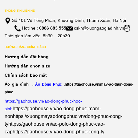
THÔNG TIN LIÊN HỆ
Số 401 Vũ Tông Phan, Khương Đình, Thanh Xuân, Hà Nội
Hotline :
0886 883 555
cskh@xuongaogiadinh.vn
Thời gian làm việc: 8h30 – 20h30
HƯỚNG DẪN– CHÍNH SÁCH
Hướng dẫn đặt hàng
Hướng dẫn chọn size
Chính sách bảo mật
Áo gia đình
,
Áo Đồng Phục
,
https://gaohouse.vn/may-ao-thun-dong-
phuc
https://gaohouse.vn/ao-dong-phuc-hoc-
https://gaohouse.vn/ao-dong-phuc-mam-
sinh
non
https://xuongmayaodongphuc.vn/dong-phuc-cong-
ty
https://gaohouse.vn/ao-polo-dong-phuc-cao-
cap
https://gaohouse.vn/ao-dong-phuc-cong-ty