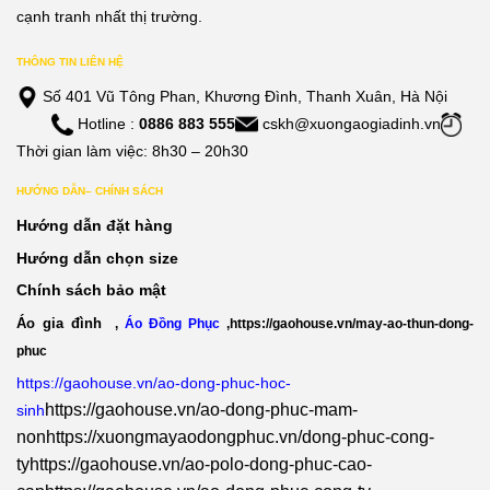
cạnh tranh nhất thị trường.
THÔNG TIN LIÊN HỆ
Số 401 Vũ Tông Phan, Khương Đình, Thanh Xuân, Hà Nội
Hotline :
0886 883 555
cskh@xuongaogiadinh.vn
Thời gian làm việc: 8h30 – 20h30
HƯỚNG DẪN– CHÍNH SÁCH
Hướng dẫn đặt hàng
Hướng dẫn chọn size
Chính sách bảo mật
Áo gia đình
,
Áo Đồng Phục
,
https://gaohouse.vn/may-ao-thun-dong-
phuc
https://gaohouse.vn/ao-dong-phuc-hoc-
https://gaohouse.vn/ao-dong-phuc-mam-
sinh
non
https://xuongmayaodongphuc.vn/dong-phuc-cong-
ty
https://gaohouse.vn/ao-polo-dong-phuc-cao-