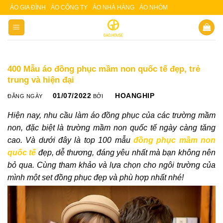
Skip
ÁO GIA ĐÌNH
ÁO CÔNG TY
ÁO NHÀ HÀNG
ÁO NHÓM
Slot 5000
Slot pulsa
to
content
400 Mẫu áo đồng phục mầm non quốc tế đẹp, trẻ
trung và hiện đại
01/07/2022
HOANGHIP
ĐĂNG NGÀY
BỞI
Hiện nay, nhu cầu làm áo đồng phục của các trường mầm
non, đặc biệt là trường mầm non quốc tế ngày càng tăng
cao. Và dưới đây là top 100 mẫu
đồng phục mầm non
quốc tế
đẹp, dễ thương, đáng yêu nhất mà bạn không nên
bỏ qua. Cùng tham khảo và lựa chọn cho ngôi trường của
mình một set đồng phục đẹp và phù hợp nhất nhé!