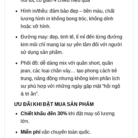
hôi tốt, co giãn 4 chiều hiệu quả
Hình in/thêu: đảm bảo đẹp – bền màu, chất
lượng hình in không bong tróc, không dính
hoặc vỡ hình.
Đường may: đẹp, tinh tế, tỉ mỉ đến từng đường
kim mũi chỉ mang lại sự yên tâm đối với người
sử dụng sản phẩm.
Phối đồ: dễ dàng mix với quần short, quần
jean, các loại chân váy… tạo phong cách trẻ
trung, năng động nhưng không kém phần lịch
sự phù hợp với những ngày gặp mặt “hội ngộ
& tri ân”.
ƯU ĐÃI KHI ĐẶT MUA SẢN PHẨM
Chiết khấu đến 30%
khi đặt may số lượng
lớn.
Miễn phí
vận chuyển toàn quốc.