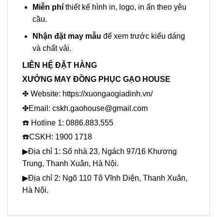
Miễn phí
thiết kế hình in, logo, in ấn theo yêu
cầu.
Nhận đặt may mẫu
để xem trước kiểu dáng
và chất vải.
LIÊN HỆ ĐẶT HÀNG
XƯỞNG MAY ĐỒNG PHỤC GẠO HOUSE
✤ Website:
https://xuongaogiadinh.vn/
✤Email: cskh.gaohouse@gmail.com
☎️ Hotline 1: 0886.883.555
☎️CSKH: 1900 1718
▶Địa chỉ 1: Số nhà 23, Ngách 97/16 Khương
Trung, Thanh Xuân, Hà Nội.
▶Địa chỉ 2: Ngõ 110 Tô Vĩnh Diện, Thanh Xuân,
Hà Nội.