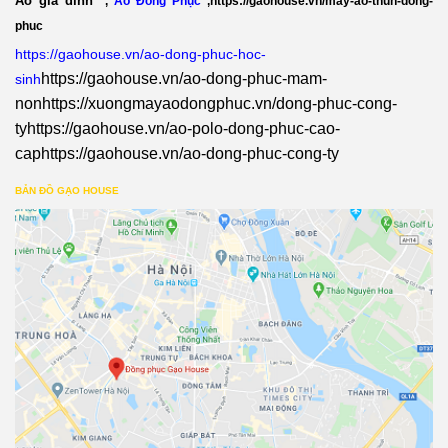
Áo gia đình
,
Áo Đồng Phục
,
https://gaohouse.vn/may-ao-thun-dong-
phuc
https://gaohouse.vn/ao-dong-phuc-hoc-
https://gaohouse.vn/ao-dong-phuc-mam-
sinh
non
https://xuongmayaodongphuc.vn/dong-phuc-cong-
ty
https://gaohouse.vn/ao-polo-dong-phuc-cao-
cap
https://gaohouse.vn/ao-dong-phuc-cong-ty
BẢN ĐỒ GẠO HOUSE