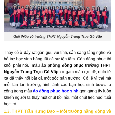
Giới thiệu về trường THPT Nguyễn Trung Trực Gò Vấp
Thầy cô ở đây rất gần gũi, vui tính, sẵn sàng lắng nghe và
hỗ trợ học sinh bằng tất cả sự tận tâm. Còn đồng phục thì
khỏi phải nói, mẫu
áo phông đồng phục trường THPT
Nguyễn Trung Trực Gò Vấp
có gam màu rực rỡ, nhìn từ
xa đã thấy nổi bật cả một góc sân trường. Có lẽ vì thế mà
mỗi lần tan trường, hình ảnh các bạn học sinh bước ra
cổng trong mẫu
áo đồng phục học sinh
gọn gàng ấy luôn
khiến người ta thấy một chút bồi hồi, một chút tiếc nuối tuổi
học trò.
1.3. THPT Trần Hưng Đạo – Môi trường năng động và