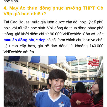
học sinh.
4. May áo thun đồng phục trường THPT Gò
Vấp giá bao nhiêu?
Tại Gạo House, mức giá luôn được cân đối hợp lý để phù
hợp với túi tiền học sinh. Với dòng áo thun đồng phục phổ
thông, giá khởi điểm chỉ từ 90.000 VNĐ/chiếc. Còn với các
mẫu áo đồng phục đẹp
có cổ, form chỉnh chu hơn và chất
liệu cao cấp hơn, giá sẽ dao động từ khoảng 140.000
VNĐ/chiếc trở lên.