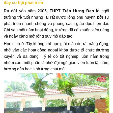
đầy cơ hội phát triển
Ra đời vào năm 2005,
THPT Trần Hưng Đạo
là ngôi
trường trẻ tuổi nhưng lại rất được lòng phụ huynh bởi sự
phát triển nhanh chóng và phong cách giáo dục hiện đại.
Chỉ sau một năm hoạt động, trường đã có khuôn viên riêng
và ngày càng mở rộng quy mô đào tạo.
Học sinh ở đây không chỉ học giỏi mà còn rất năng động,
nhờ vào các hoạt động ngoại khóa được tổ chức thường
xuyên và đa dạng. Tỷ lệ đỗ tốt nghiệp luôn nằm trong
nhóm cao, một phần là nhờ đội ngũ giáo viên luôn tận tâm,
hướng dẫn học sinh từng chút một.