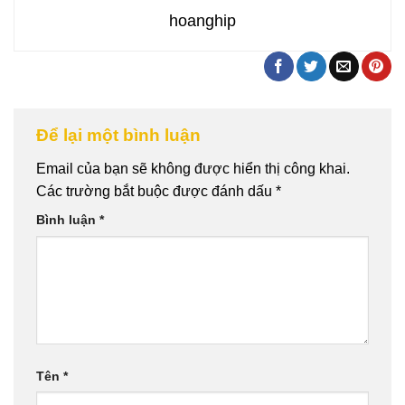
hoanghip
Để lại một bình luận
Email của bạn sẽ không được hiển thị công khai.
Các trường bắt buộc được đánh dấu
*
Bình luận
*
Tên
*