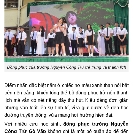
Đồng phục của trường Nguyễn Công Trứ trẻ trung và thanh lịch
Điểm nhấn đặc biệt nằm ở chiếc nơ màu xanh than nổi bật
trên nền trắng, khiến tổng thể bộ đồng phục trở nên thanh
lịch mà vẫn có nét riêng đầy thu hút. Kiểu dáng đơn giản
nhưng vẫn toát lên sự tinh tế, vừa giữ được vẻ đẹp học
đường truyền thống, vừa mang hơi hướng hiện đại.
Với nhiều cựu học sinh,
đồng phục trường Nguyễn
Công Trứ Gò Vấp
không chỉ là một bộ quần áo để đến