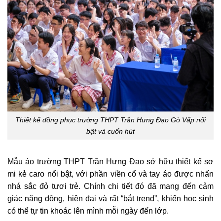
Thiết kế đồng phục trường THPT Trần Hưng Đạo Gò Vấp nổi
bật và cuốn hút
Mẫu áo trường THPT Trần Hưng Đạo sở hữu thiết kế sơ
mi kẻ caro nổi bật, với phần viền cổ và tay áo được nhấn
nhá sắc đỏ tươi trẻ. Chính chi tiết đó đã mang đến cảm
giác năng động, hiện đại và rất “bắt trend”, khiến học sinh
có thể tự tin khoác lên mình mỗi ngày đến lớp.