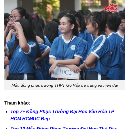
Mẫu đồng phục trường THPT Gò Vấp trẻ trung và hiện đại
Tham khảo:
Top 7+ Đồng Phục Trường Đại Học Văn Hóa TP
HCM HCMUC Đẹp
Top 10 Mẫu Đồng Phục Trường Đại Học Thủ Dầu