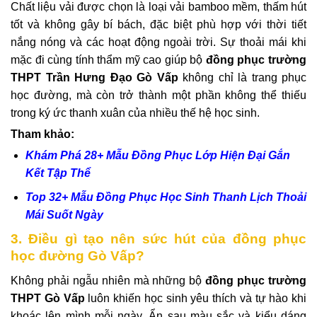
Chất liệu vải được chọn là loại vải bamboo mềm, thấm hút
tốt và không gây bí bách, đặc biệt phù hợp với thời tiết
nắng nóng và các hoạt động ngoài trời. Sự thoải mái khi
mặc đi cùng tính thẩm mỹ cao giúp bộ
đồng phục trường
THPT Trần Hưng Đạo Gò Vấp
không chỉ là trang phục
học đường, mà còn trở thành một phần không thể thiếu
trong ký ức thanh xuân của nhiều thế hệ học sinh.
Tham khảo:
Khám Phá 28+ Mẫu Đồng Phục Lớp Hiện Đại Gắn
Kết Tập Thể
Top 32+ Mẫu Đồng Phục Học Sinh Thanh Lịch Thoải
Mái Suốt Ngày
3. Điều gì tạo nên sức hút của đồng phục
học đường Gò Vấp?
Không phải ngẫu nhiên mà những bộ
đồng phục trường
THPT Gò Vấp
luôn khiến học sinh yêu thích và tự hào khi
khoác lên mình mỗi ngày. Ẩn sau màu sắc và kiểu dáng