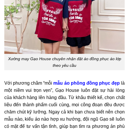
Xưởng may Gạo House chuyên nhận đặt áo đồng phục áo lớp
theo yêu cầu
Với phương châm “mỗi
mẫu áo phông đồng phục đẹp
là
một niềm vui trọn vẹn”, Gạo House luôn đặt sự hài lòng
của khách hàng lên hàng đầu. Từ khâu thiết kế, chọn chất
liệu đến thành phẩm cuối cùng, mọi công đoạn đều được
chăm chút kỹ lưỡng. Ngay cả khi bạn chưa biết nên chọn
mẫu nào, kiểu áo nào hợp xu hướng, đội ngũ Gạo sẽ luôn
có mặt để tư vấn tận tình, giúp bạn tìm ra phương án phù