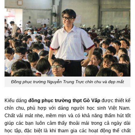
Đồng phục trường Nguyễn Trung Trực chỉn chu và đẹp mắt
Kiểu dáng
đồng phục trường thpt Gò Vấp
được thiết kế
chỉn chu, phù hợp với dáng người học sinh Việt Nam.
Chất vải mát nhẹ, mềm mịn và có khả năng thấm hút tốt
giúp các bạn luôn cảm thấy thoải mái trong cả ngày dài
học tập, đặc biệt là khi tham gia các hoạt động thể chất