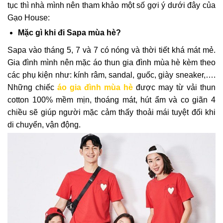
tục thì nhà mình nên tham khảo một số gợi ý dưới đây của
Gạo House:
Mặc gì khi đi Sapa mùa hè?
Sapa vào tháng 5, 7 và 7 có nóng và thời tiết khá mát mẻ.
Gia đình mình nên mặc áo thun gia đình mùa hè kèm theo
các phụ kiện như: kính râm, sandal, guốc, giày sneaker,….
Những chiếc
áo gia đình mùa hè
được may từ vải thun
cotton 100% mềm mịn, thoáng mát, hút ẩm và co giãn 4
chiều sẽ giúp người mặc cảm thấy thoải mái tuyệt đối khi
di chuyển, vận động.