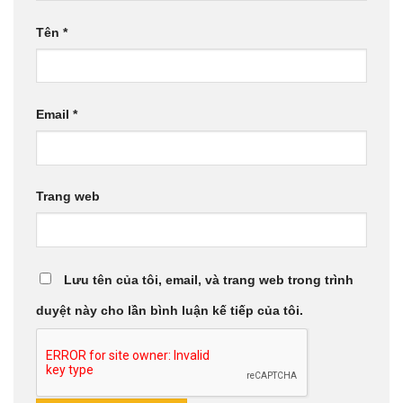
Tên
*
Email
*
Trang web
Lưu tên của tôi, email, và trang web trong trình
duyệt này cho lần bình luận kế tiếp của tôi.