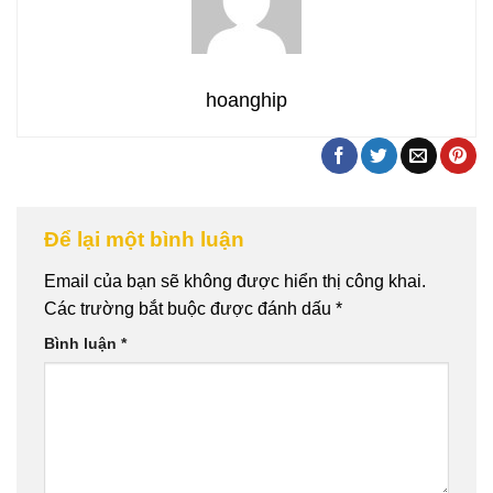
hoanghip
Để lại một bình luận
Email của bạn sẽ không được hiển thị công khai.
Các trường bắt buộc được đánh dấu
*
Bình luận
*