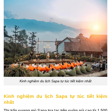
Kinh nghiệm du lịch Sapa tự túc tiết kiệm nhất
Kinh nghiệm du lịch Sapa tự túc tiết kiệm
nhất
Thị trấn sương mù Sapa tọa lạc trên sườn núi cao từ 1.500