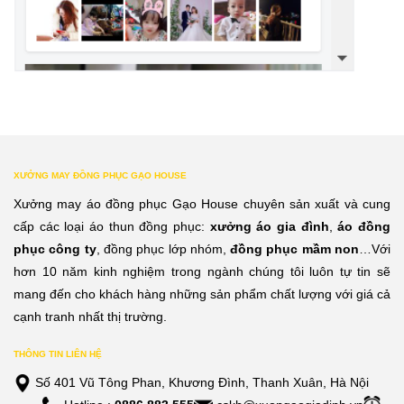
XƯỞNG MAY ĐỒNG PHỤC GẠO HOUSE
Xưởng may áo đồng phục Gạo House chuyên sản xuất và cung
cấp các loại áo thun đồng phục:
xưởng áo gia đình
,
áo đồng
phục công ty
, đồng phục lớp nhóm,
đồng phục mầm non
…Với
hơn 10 năm kinh nghiệm trong ngành chúng tôi luôn tự tin sẽ
mang đến cho khách hàng những sản phẩm chất lượng với giá cả
cạnh tranh nhất thị trường.
THÔNG TIN LIÊN HỆ
Số 401 Vũ Tông Phan, Khương Đình, Thanh Xuân, Hà Nội