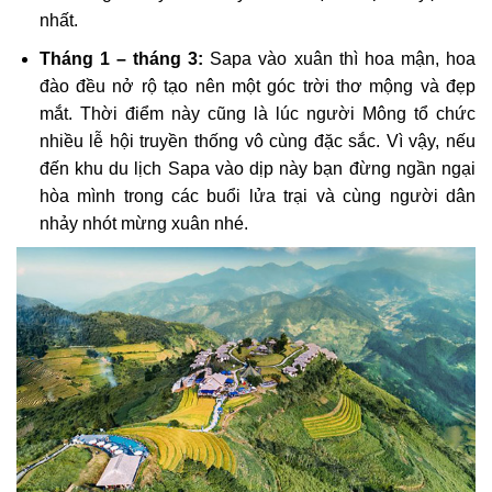
nhất.
Tháng 1 – tháng 3:
Sapa vào xuân thì hoa mận, hoa
đào đều nở rộ tạo nên một góc trời thơ mộng và đẹp
mắt. Thời điểm này cũng là lúc người Mông tổ chức
nhiều lễ hội truyền thống vô cùng đặc sắc. Vì vậy, nếu
đến khu du lịch Sapa vào dịp này bạn đừng ngần ngại
hòa mình trong các buổi lửa trại và cùng người dân
nhảy nhót mừng xuân nhé.