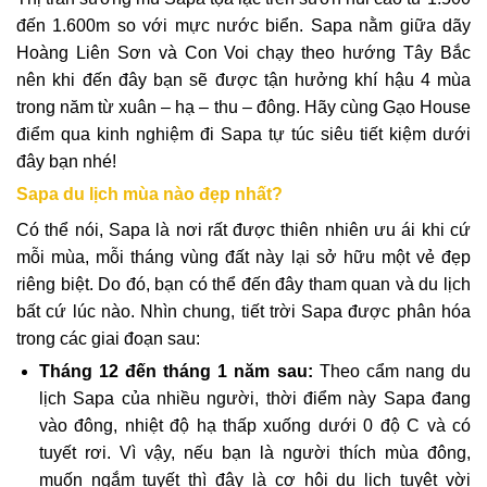
đến 1.600m so với mực nước biển. Sapa nằm giữa dãy
Hoàng Liên Sơn và Con Voi chạy theo hướng Tây Bắc
nên khi đến đây bạn sẽ được tận hưởng khí hậu 4 mùa
trong năm từ xuân – hạ – thu – đông. Hãy cùng Gạo House
điểm qua kinh nghiệm đi Sapa tự túc siêu tiết kiệm dưới
đây bạn nhé!
Sapa du lịch mùa nào đẹp nhất?
Có thể nói, Sapa là nơi rất được thiên nhiên ưu ái khi cứ
mỗi mùa, mỗi tháng vùng đất này lại sở hữu một vẻ đẹp
riêng biệt. Do đó, bạn có thể đến đây tham quan và du lịch
bất cứ lúc nào. Nhìn chung, tiết trời Sapa được phân hóa
trong các giai đoạn sau:
Tháng 12 đến tháng 1 năm sau:
Theo cẩm nang du
lịch Sapa của nhiều người, thời điểm này Sapa đang
vào đông, nhiệt độ hạ thấp xuống dưới 0 độ C và có
tuyết rơi. Vì vậy, nếu bạn là người thích mùa đông,
muốn ngắm tuyết thì đây là cơ hội du lịch tuyệt vời