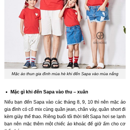
Mặc áo thun gia đình mùa hè khi đến Sapa vào mùa nắng
Mặc gì khi đến Sapa vào thu – xuân
Nếu bạn đến Sapa vào các tháng 8, 9, 10 thì nên mặc áo
gia đình có cổ mix cùng quần jean, chân váy, quần short đi
kèm giày thể thao. Riêng buổi tối thời tiết Sapa hơi se lạnh
bạn nên mặc thêm một chiếc áo khoác để giữ ấm cho cơ