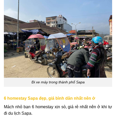
Đi xe máy trong thành phố Sapa
6 homestay Sapa đẹp, giá bình dân nhất nên ở
Mách nhỏ bạn 6 homestay xịn sò, giá rẻ nhất nên ở khi tự
đi du lịch Sapa.