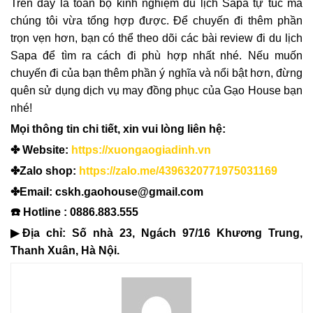
Trên đây là toàn bộ kinh nghiệm du lịch Sapa tự túc mà
chúng tôi vừa tổng hợp được. Để chuyến đi thêm phần
trọn vẹn hơn, bạn có thể theo dõi các bài review đi du lịch
Sapa để tìm ra cách đi phù hợp nhất nhé. Nếu muốn
chuyến đi của bạn thêm phần ý nghĩa và nổi bật hơn, đừng
quên sử dụng dịch vụ may đồng phục của Gạo House bạn
nhé!
Mọi thông tin chi tiết, xin vui lòng liên hệ:
✤ Website:
https://xuongaogiadinh.vn
✤Zalo shop:
https://zalo.me/4396320771975031169
✤Email: cskh.gaohouse@gmail.com
☎️ Hotline : 0886.883.555
▶Địa chỉ: Số nhà 23, Ngách 97/16 Khương Trung,
Thanh Xuân, Hà Nội.