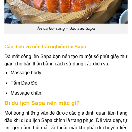
Ăn cá hồi sống – đặc sản Sapa
Các dịch vụ nên trải nghiệm tại Sapa
Đã mất công lên Sapa bạn nên tạo ra một số phút giây thư
giãn cho bản thân bằng cách sử dụng các dịch vụ:
Massage body
Tắm Dao Đỏ
Massage chân.
Đi du lịch Sapa nên mặc gì?
Một trong những vấn đề được các gia đình quan tâm hàng
đầu khi đi du lịch Sapa chính là trang phục. Để vừa đẹp, tự
tin, gợi cảm, hút mắt và thoải mái khi phải di chuyển liên