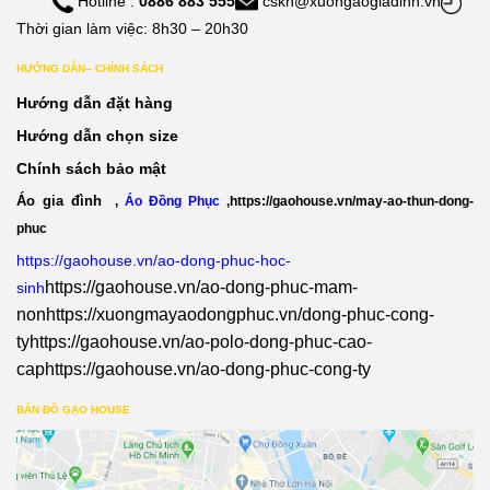
Hotline :
0886 883 555
cskh@xuongaogiadinh.vn
Thời gian làm việc: 8h30 – 20h30
HƯỚNG DẪN– CHÍNH SÁCH
Hướng dẫn đặt hàng
Hướng dẫn chọn size
Chính sách bảo mật
Áo gia đình
,
Áo Đồng Phục
,
https://gaohouse.vn/may-ao-thun-dong-
phuc
https://gaohouse.vn/ao-dong-phuc-hoc-
https://gaohouse.vn/ao-dong-phuc-mam-
sinh
non
https://xuongmayaodongphuc.vn/dong-phuc-cong-
ty
https://gaohouse.vn/ao-polo-dong-phuc-cao-
cap
https://gaohouse.vn/ao-dong-phuc-cong-ty
BẢN ĐỒ GẠO HOUSE