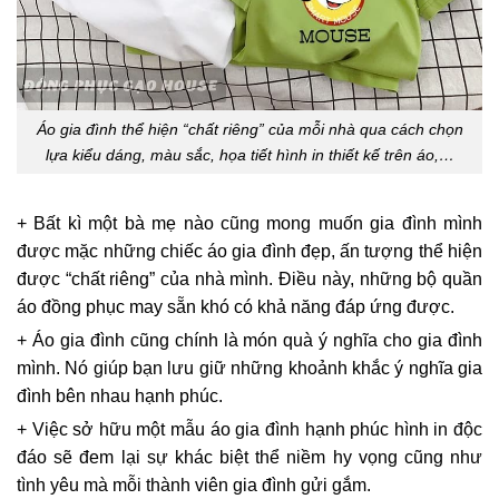
Áo gia đình thể hiện “chất riêng” của mỗi nhà qua cách chọn
lựa kiểu dáng, màu sắc, họa tiết hình in thiết kế trên áo,…
+ Bất kì một bà mẹ nào cũng mong muốn gia đình mình
được mặc những chiếc áo gia đình đẹp, ấn tượng thể hiện
được “chất riêng” của nhà mình. Điều này, những bộ quần
áo đồng phục may sẵn khó có khả năng đáp ứng được.
+ Áo gia đình cũng chính là món quà ý nghĩa cho gia đình
mình. Nó giúp bạn lưu giữ những khoảnh khắc ý nghĩa gia
đình bên nhau hạnh phúc.
+ Việc sở hữu một mẫu áo gia đình hạnh phúc hình in độc
đáo sẽ đem lại sự khác biệt thể niềm hy vọng cũng như
tình yêu mà mỗi thành viên gia đình gửi gắm.