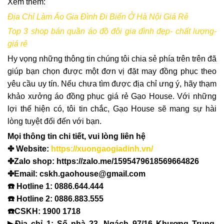
Xem thêm:
Địa Chỉ Làm Áo Gia Đình Đi Biển Ở Hà Nội Giá Rẻ
Top 3 shop bán quần áo đồ đôi gia đình đẹp- chất lượng-
giá rẻ
Hy vọng những thông tin chúng tôi chia sẻ phía trên trên đã
giúp bạn chọn được một đơn vị đặt may đồng phục theo
yêu cầu uy tín. Nếu chưa tìm được địa chỉ ưng ý, hãy thạm
khảo xưởng áo đồng phục giá rẻ Gạo House. Với những
lợi thế hiện có, tôi tin chắc, Gạo House sẽ mang sự hài
lòng tuyệt đối đến với bạn.
Mọi thông tin chi tiết, vui lòng liên hệ
✤ Website:
https://xuongaogiadinh.vn/
✤Zalo shop: https://zalo.me/1595479618569664826
✤Email: cskh.gaohouse@gmail.com
☎️ Hotline 1: 0886.644.444
☎️ Hotline 2: 0886.883.555
☎️CSKH: 1900 1718
▶Địa chỉ 1: Số nhà 23, Ngách 97/16 Khương Trung,