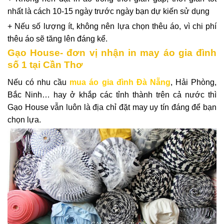
nhất là cách 10-15 ngày trước ngày bạn dự kiến sử dụng
+ Nếu số lượng ít, không nên lựa chọn thêu áo, vì chi phí
thêu áo sẽ tăng lên đáng kể.
Gạo House- đơn vị nhận in may áo gia đình
số 1 tại Cần Thơ
Nếu có nhu cầu
m
u
a áo gia đì
n
h Đà Nẵng
, Hải Phòng,
Bắc Ninh… hay ở khắp các tỉnh thành trên cả nước thì
Gạo House vẫn luôn là địa chỉ đặt may uy tín đáng để bạn
chọn lựa.