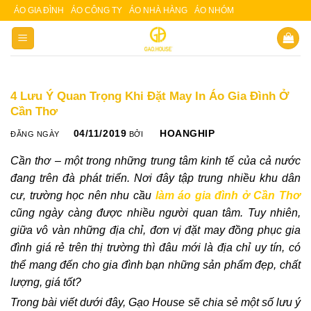
Skip
ÁO GIA ĐÌNH
ÁO CÔNG TY
ÁO NHÀ HÀNG
ÁO NHÓM
Slot 5000
Slot pulsa
to
content
4 Lưu Ý Quan Trọng Khi Đặt May In Áo Gia Đình Ở
Cần Thơ
04/11/2019
HOANGHIP
ĐĂNG NGÀY
BỞI
Cần thơ – một trong những trung tâm kinh tế của cả nước
đang trên đà phát triển. Nơi đây tập trung nhiều khu dân
cư, trường học nên nhu cầu
làm áo gia đình ở Cần Thơ
cũng ngày càng được nhiều người quan tâm. Tuy nhiên,
giữa vô vàn những địa chỉ, đơn vị đặt may đồng phục gia
đình giá rẻ trên thị trường thì đâu mới là địa chỉ uy tín, có
thể mang đến cho gia đình bạn những sản phẩm đẹp, chất
lượng, giá tốt?
Trong bài viết dưới đây, Gạo House sẽ chia sẻ một số lưu ý