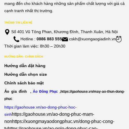
mang đến cho khách hàng những sản phẩm chất lượng với giá cả
cạnh tranh nhất thị trường.
THÔNG TIN LIÊN HỆ
Số 401 Vũ Tông Phan, Khương Đình, Thanh Xuân, Hà Nội
Hotline :
0886 883 555
cskh@xuongaogiadinh.vn
Thời gian làm việc: 8h30 – 20h30
HƯỚNG DẪN– CHÍNH SÁCH
Hướng dẫn đặt hàng
Hướng dẫn chọn size
Chính sách bảo mật
Áo gia đình
,
Áo Đồng Phục
,
https://gaohouse.vn/may-ao-thun-dong-
phuc
https://gaohouse.vn/ao-dong-phuc-hoc-
https://gaohouse.vn/ao-dong-phuc-mam-
sinh
non
https://xuongmayaodongphuc.vn/dong-phuc-cong-
ty
https://gaohouse.vn/ao-polo-dong-phuc-cao-