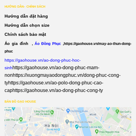
HƯỚNG DẪN– CHÍNH SÁCH
Hướng dẫn đặt hàng
Hướng dẫn chọn size
Chính sách bảo mật
Áo gia đình
,
Áo Đồng Phục
,
https://gaohouse.vn/may-ao-thun-dong-
phuc
https://gaohouse.vn/ao-dong-phuc-hoc-
https://gaohouse.vn/ao-dong-phuc-mam-
sinh
non
https://xuongmayaodongphuc.vn/dong-phuc-cong-
ty
https://gaohouse.vn/ao-polo-dong-phuc-cao-
cap
https://gaohouse.vn/ao-dong-phuc-cong-ty
BẢN ĐỒ GẠO HOUSE