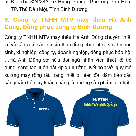
Địa chỉ: 324/28A Lê Hồng Phong, Phường Phú Hòa,
TP. Thủ Dầu Một, Tỉnh Bình Dương
9. Công ty TNHH MTV may thêu Hà Anh
Dũng, Đồng phục công ty Bình Dương
Công ty TNHH MTV may thêu Hà Anh Dũng
chuyên thiết
kế và sản xuất các loại áo thun đồng phục phục vụ cho học
sinh, xí nghiệp, công ty, doanh nghiệp, đồng phục bảo hộ,
…
Hà Anh Dũng sở hữu đội ngũ nhân viên thiết kế trẻ
trung, sáng tạo, luôn bắt kịp xu hướng. Kết hợp với quy mô
xưởng may rộng rãi, trang thiết bị hiện đại đảm bảo các
sản phẩm trên tay khách hàng là những sản phẩm tốt nhất.