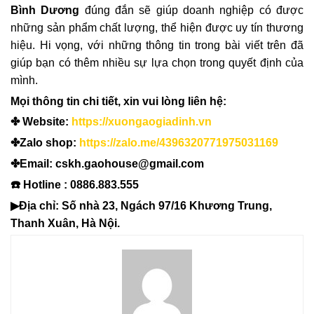
Bình Dương
đúng đắn sẽ giúp doanh nghiệp có được
những sản phẩm chất lượng, thể hiện được uy tín thương
hiệu. Hi vọng, với những thông tin trong bài viết trên đã
giúp bạn có thêm nhiều sự lựa chọn trong quyết định của
mình.
Mọi thông tin chi tiết, xin vui lòng liên hệ:
✤ Website:
https://xuongaogiadinh.vn
✤Zalo shop:
https://zalo.me/4396320771975031169
✤Email: cskh.gaohouse@gmail.com
☎️ Hotline : 0886.883.555
▶Địa chỉ: Số nhà 23, Ngách 97/16 Khương Trung,
Thanh Xuân, Hà Nội.