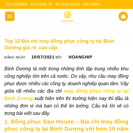
Skip
ÁO GIA ĐÌNH
ÁO CÔNG TY
ÁO NHÀ HÀNG
ÁO NHÓM
Slot 5000
Slot pulsa
to
content
Top 12 Địa chỉ may đồng phục công ty tại Bình
Dương giá rẻ, cao cấp
10/07/2021
HOANGHIP
ĐĂNG NGÀY
BỞI
Bình Dương là một trong những tỉnh tập trung nhiều khu
công nghiệp lớn trên cả nước. Do vậy, nhu cầu may đồng
phục được nhiều các công ty, doanh nghiệp quan tâm. Vậy
giữa rất nhiều các địa chỉ
may đồng phục công ty tại
Bình Dương
xuất hiện trên thị trường hiện nay thì đâu là
những đơn vị mà bạn có thể tin tưởng. Câu trả lời sẽ có
trong bài viết sau đây.
1. Đồng phục Gạo House – Địa chỉ may đồng
phục công ty tại Bình Dương với hơn 10 năm