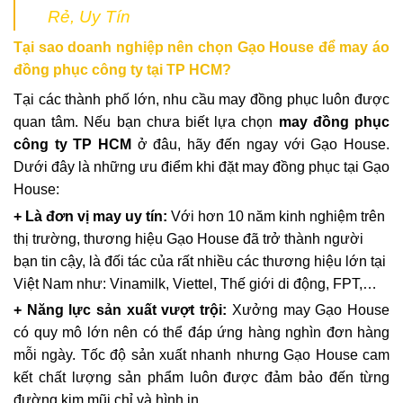
Rẻ, Uy Tín
Tại sao doanh nghiệp nên chọn Gạo House để may áo
đồng phục công ty tại TP HCM?
Tại các thành phố lớn, nhu cầu may đồng phục luôn được
quan tâm. Nếu bạn chưa biết lựa chọn
may đồng phục
công ty TP HCM
ở đâu, hãy đến ngay với Gạo House.
Dưới đây là n
hững ưu điểm khi đặt may đồng phục tại Gạo
House:
+ Là đơn vị may uy tín:
V
ới hơn 10 năm kinh nghiệm trên
thị trường, thương hiệu Gạo House đã trở thành người
bạn tin cậy, là đối tác của rất nhiều các thương hiệu lớn tại
Việt Nam như: Vinamilk, Viettel, Thế giới di động, FPT,…
+ Năng lực sản xuất vượt trội:
Xưởng may Gạo House
có quy mô lớn nên có thể đáp ứng hàng nghìn đơn hàng
mỗi ngày. Tốc độ sản xuất nhanh nhưng Gạo House cam
kết chất lượng sản phẩm luôn được đảm bảo đến từng
đường kim mũi chỉ và hình in.