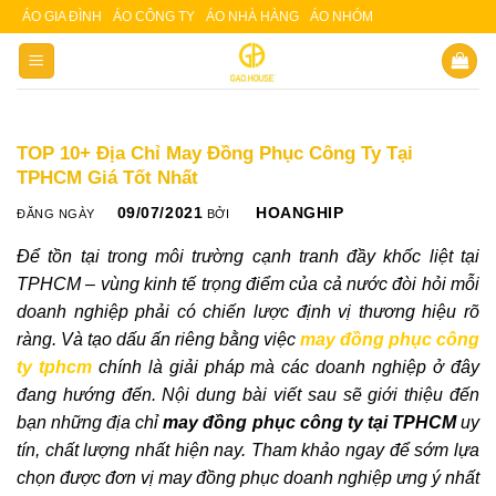
Skip
ÁO GIA ĐÌNH
ÁO CÔNG TY
ÁO NHÀ HÀNG
ÁO NHÓM
Slot 5000
Slot pulsa
to
content
TOP 10+ Địa Chỉ May Đồng Phục Công Ty Tại
TPHCM Giá Tốt Nhất
09/07/2021
HOANGHIP
ĐĂNG NGÀY
BỞI
Để tồn tại trong môi trường cạnh tranh đầy khốc liệt tại
TPHCM – vùng kinh tế trọng điểm của cả nước đòi hỏi mỗi
doanh nghiệp phải có chiến lược định vị thương hiệu rõ
ràng. Và tạo dấu ấn riêng bằng việc
may đồng phục công
ty tphcm
chính là giải pháp mà các doanh nghiệp ở đây
đang hướng đến. Nội dung bài viết sau sẽ giới thiệu đến
bạn những địa chỉ
may đồng phục công ty tại TPHCM
uy
tín, chất lượng nhất hiện nay. Tham khảo ngay để sớm lựa
chọn được đơn vị may đồng phục doanh nghiệp ưng ý nhất