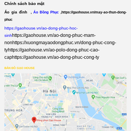
Chính sách bảo mật
Áo gia đình
,
Áo Đồng Phục
,
https://gaohouse.vn/may-ao-thun-dong-
phuc
https://gaohouse.vn/ao-dong-phuc-hoc-
https://gaohouse.vn/ao-dong-phuc-mam-
sinh
non
https://xuongmayaodongphuc.vn/dong-phuc-cong-
ty
https://gaohouse.vn/ao-polo-dong-phuc-cao-
cap
https://gaohouse.vn/ao-dong-phuc-cong-ty
BẢN ĐỒ GẠO HOUSE