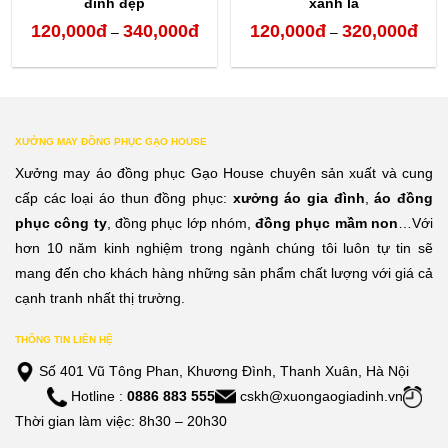
đình đẹp
xanh lá
120,000
đ
340,000
đ
120,000
đ
320,000
đ
Khoảng
Kho
–
–
giá:
giá:
từ
từ
120,000đ
120,
XƯỞNG MAY ĐỒNG PHỤC GẠO HOUSE
đến
đến
Xưởng may áo đồng phục Gạo House chuyên sản xuất và cung
340,000đ
320,
cấp các loại áo thun đồng phục:
xưởng áo gia đình
,
áo đồng
phục công ty
, đồng phục lớp nhóm,
đồng phục mầm non
…Với
hơn 10 năm kinh nghiệm trong ngành chúng tôi luôn tự tin sẽ
mang đến cho khách hàng những sản phẩm chất lượng với giá cả
cạnh tranh nhất thị trường.
THÔNG TIN LIÊN HỆ
Số 401 Vũ Tông Phan, Khương Đình, Thanh Xuân, Hà Nội
Hotline :
0886 883 555
cskh@xuongaogiadinh.vn
Thời gian làm việc: 8h30 – 20h30