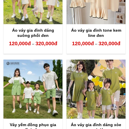
Áo váy gia đình dáng
Áo váy gia đình tone kem
suông phối đen
line đen
120,000
đ
320,000
đ
120,000
đ
320,000
đ
Khoảng
Kho
–
–
giá:
giá:
từ
từ
120,000đ
120,
đến
đến
320,000đ
320,
Váy yếm đồng phục gia
Áo váy gia đình dáng xòe