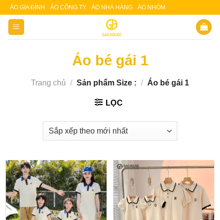
Skip
ÁO GIA ĐÌNH
ÁO CÔNG TY
ÁO NHÀ HÀNG
ÁO NHÓM
Slot 5000
Slot pulsa
to
content
Áo bé gái 1
Trang chủ
/
Sản phẩm Size :
/
Áo bé gái 1
LỌC