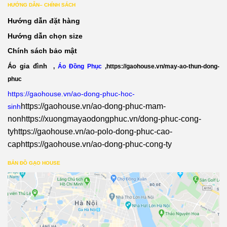
HƯỚNG DẪN– CHÍNH SÁCH
Hướng dẫn đặt hàng
Hướng dẫn chọn size
Chính sách bảo mật
Áo gia đình
,
Áo Đồng Phục
,
https://gaohouse.vn/may-ao-thun-dong-
phuc
https://gaohouse.vn/ao-dong-phuc-hoc-
https://gaohouse.vn/ao-dong-phuc-mam-
sinh
non
https://xuongmayaodongphuc.vn/dong-phuc-cong-
ty
https://gaohouse.vn/ao-polo-dong-phuc-cao-
cap
https://gaohouse.vn/ao-dong-phuc-cong-ty
BẢN ĐỒ GẠO HOUSE