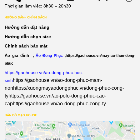
Thời gian làm việc: 8h30 – 20h30
HƯỚNG DẪN– CHÍNH SÁCH
Hướng dẫn đặt hàng
Hướng dẫn chọn size
Chính sách bảo mật
Áo gia đình
,
Áo Đồng Phục
,
https://gaohouse.vn/may-ao-thun-dong-
phuc
https://gaohouse.vn/ao-dong-phuc-hoc-
https://gaohouse.vn/ao-dong-phuc-mam-
sinh
non
https://xuongmayaodongphuc.vn/dong-phuc-cong-
ty
https://gaohouse.vn/ao-polo-dong-phuc-cao-
cap
https://gaohouse.vn/ao-dong-phuc-cong-ty
BẢN ĐỒ GẠO HOUSE