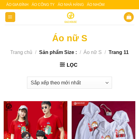
Skip
ÁO GIA ĐÌNH
ÁO CÔNG TY
ÁO NHÀ HÀNG
ÁO NHÓM
Slot 5000
Slot pulsa
to
content
Áo nữ S
Trang chủ
/
Sản phẩm Size :
/
Áo nữ S
/
Trang 11
LỌC