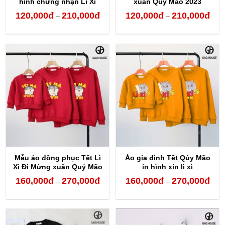
hình chứng nhận Lì Xì
xuân Quý Mão 2023
120,000
đ
210,000
đ
120,000
đ
210,000
đ
Khoảng
Kho
–
–
giá:
giá:
từ
từ
120,000đ
120,
đến
đến
210,000đ
210,
Mẫu áo đồng phục Tết Lì
Áo gia đình Tết Qúy Mão
Xì Đi Mừng xuân Quý Mão
in hình xin lì xì
160,000
đ
270,000
đ
160,000
đ
270,000
đ
Khoảng
Kho
–
–
giá:
giá:
từ
từ