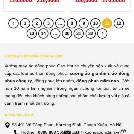
120,000
đ
210,000
đ
160,000
đ
270,000
đ
–
–
giá:
giá:
từ
từ
1
2
3
…
8
9
10
11
12
120,000đ
160,
13
14
…
30
31
32
đến
đến
210,000đ
270,
XƯỞNG MAY ĐỒNG PHỤC GẠO HOUSE
Xưởng may áo đồng phục Gạo House chuyên sản xuất và cung
cấp các loại áo thun đồng phục:
xưởng áo gia đình
,
áo đồng
phục công ty
, đồng phục lớp nhóm,
đồng phục mầm non
…Với
hơn 10 năm kinh nghiệm trong ngành chúng tôi luôn tự tin sẽ
mang đến cho khách hàng những sản phẩm chất lượng với giá cả
cạnh tranh nhất thị trường.
THÔNG TIN LIÊN HỆ
Số 401 Vũ Tông Phan, Khương Đình, Thanh Xuân, Hà Nội
Hotline :
0886 883 555
cskh@xuongaogiadinh.vn