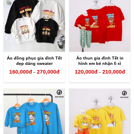
160,000đ
160,
đến
đến
270,000đ
270,
Áo đồng phục gia đình Tết
Áo thun gia đình Tết in
đẹp dáng sweater
hình em bé nhận lì xì
160,000
đ
270,000
đ
120,000
đ
210,000
đ
Khoảng
Kho
–
–
giá:
giá:
từ
từ
160,000đ
120,
đến
đến
270,000đ
210,