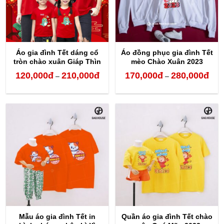
Áo gia đình Tết dáng cổ
Áo đồng phục gia đình Tết
tròn chào xuân Giáp Thìn
mèo Chào Xuân 2023
120,000
đ
210,000
đ
170,000
đ
280,000
đ
Khoảng
Kho
–
–
giá:
giá:
từ
từ
120,000đ
170,
đến
đến
210,000đ
280,
Mẫu áo gia đình Tết in
Quần áo gia đình Tết chào