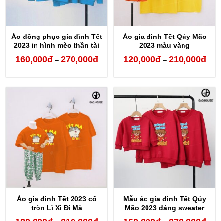
Áo đồng phục gia đình Tết
Áo gia đình Tết Qúy Mão
2023 in hình mèo thần tài
2023 màu vàng
160,000
đ
270,000
đ
120,000
đ
210,000
đ
Khoảng
Kho
–
–
giá:
giá:
từ
từ
160,000đ
120,
đến
đến
270,000đ
210,
Áo gia đình Tết 2023 cổ
Mẫu áo gia đình Tết Qúy
tròn Lì Xì Đi Mà
Mão 2023 dáng sweater
Khoảng
Kho