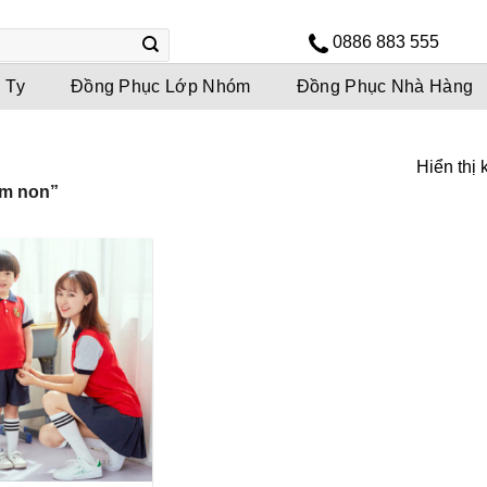
0886 883 555
 Ty
Đồng Phục Lớp Nhóm
Đồng Phục Nhà Hàng
Hiển thị 
ầm non”