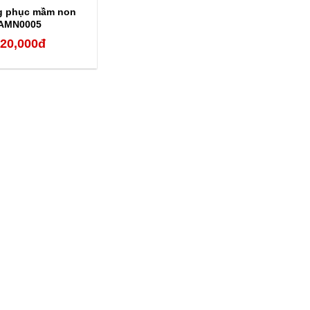
g phục mầm non
AMN0005
20,000
đ