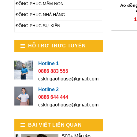
ĐỒNG PHỤC MẦM NON
Áo đồn
ĐỒNG PHỤC NHÀ HÀNG
1
ĐỒNG PHỤC SỰ KIỆN
HỖ TRỢ TRỰC TUYẾN
Hotline 1
0886 883 555
cskh.gaohouse@gmail.com
Hotline 2
0886 644 444
cskh.gaohouse@gmail.com
BÀI VIẾT LIÊN QUAN
500+ Mẫu áo