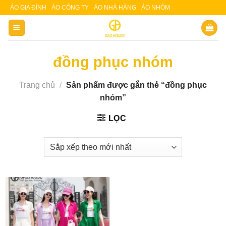
Skip
ÁO GIA ĐÌNH
ÁO CÔNG TY
ÁO NHÀ HÀNG
ÁO NHÓM
Slot 5000
Slot pulsa
to
content
đồng phục nhóm
Trang chủ
/
Sản phẩm được gắn thẻ “đồng phục
nhóm”
LỌC