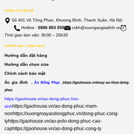
THÔNG TIN LIÊN HỆ
Số 401 Vũ Tông Phan, Khương Đình, Thanh Xuân, Hà Nội
Hotline :
0886 883 555
cskh@xuongaogiadinh.vn
Thời gian làm việc: 8h30 – 20h30
HƯỚNG DẪN– CHÍNH SÁCH
Hướng dẫn đặt hàng
Hướng dẫn chọn size
Chính sách bảo mật
Áo gia đình
,
Áo Đồng Phục
,
https://gaohouse.vn/may-ao-thun-dong-
phuc
https://gaohouse.vn/ao-dong-phuc-hoc-
https://gaohouse.vn/ao-dong-phuc-mam-
sinh
non
https://xuongmayaodongphuc.vn/dong-phuc-cong-
ty
https://gaohouse.vn/ao-polo-dong-phuc-cao-
cap
https://gaohouse.vn/ao-dong-phuc-cong-ty