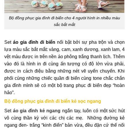
Bộ đồng phục gia đình đi biển cho 4 người hình in nhiều màu
sắc bắt mắt
Set
áo gia đình đi biển
nổi bật bởi sự pha trộn và chọn
lựa màu sắc bắt mắt: vàng, cam, xanh dương, xanh lam, 4
vệt màu được in trên nền áo phông trắng thanh lịch. Thêm
vào đó là hình in đi cùng ấn tượng có độ lớn vừa phải,
được in cách điệu bằng những nét vẽ uyển chuyển. Khi
phối cùng những chiếc quần đi biển cùng tone chắc chắn
gia đình mình sẽ có một bộ trang phục đi biển đẹp “hoàn
hảo”.
Bộ đồng phục gia đình đi biển kẻ sọc ngang
Set
áo gia đình kẻ ngang
ngắn tay, luôn có một sức hút
vô cùng thần kỳ với các chị các mẹ. Những đường kẻ
ngang đen- trắng “kinh điển” bản vừa, đều đặn cứ thế nối