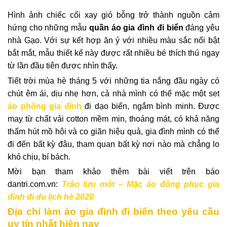
Hình ảnh chiếc cối xay gió bỗng trở thành nguồn cảm
hứng cho những mẫu
quần
áo gia đình đi biển
đáng yêu
nhà Gạo. Với sự kết hợp ăn ý với nhiều màu sắc nổi bật
bắt mắt, mẫu thiết kế này được rất nhiều bé thích thú ngay
từ lần đầu tiên được nhìn thấy.
Tiết trời mùa hè tháng 5 với những tia nắng đầu ngày có
chút êm ái, dịu nhẹ hơn, cả nhà mình có thể mặc một set
áo phông gia đình
đi dạo biển, ngắm bình minh. Được
may từ chất vải cotton mềm mịn, thoáng mát, có khả năng
thấm hút mồ hôi và co giãn hiệu quả, gia đình mình có thể
đi đến bất kỳ đâu, tham quan bất kỳ nơi nào mà chẳng lo
khó chịu, bí bách.
Mời bạn tham khảo thêm bài viết trên báo
dantri.com.vn:
Trào lưu mới – Mặc áo đồng phục gia
đình đi du lịch hè 2020
Địa chỉ làm áo gia đình đi biển theo yêu cầu
uy tín nhất hiện nay