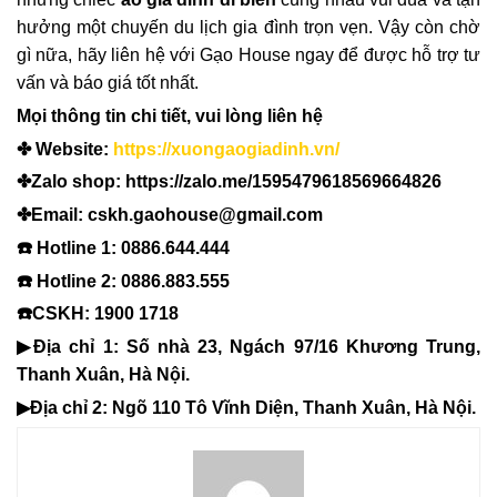
hưởng một chuyến du lịch gia đình trọn vẹn. Vậy còn chờ
gì nữa, hãy liên hệ với Gạo House ngay để được hỗ trợ tư
vấn và báo giá tốt nhất.
Mọi thông tin chi tiết, vui lòng liên hệ
✤ Website:
https://xuongaogiadinh.vn/
✤Zalo shop: https://zalo.me/1595479618569664826
✤Email: cskh.gaohouse@gmail.com
☎️ Hotline 1: 0886.644.444
☎️ Hotline 2: 0886.883.555
☎️CSKH: 1900 1718
▶Địa chỉ 1: Số nhà 23, Ngách 97/16 Khương Trung,
Thanh Xuân, Hà Nội.
▶Địa chỉ 2: Ngõ 110 Tô Vĩnh Diện, Thanh Xuân, Hà Nội.