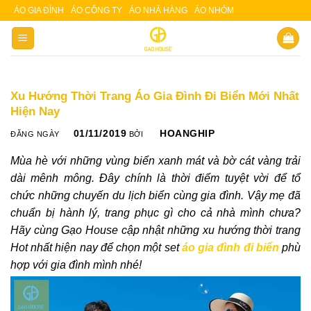
Skip
ÁO GIA ĐÌNH
ÁO CÔNG TY
ÁO NHÀ HÀNG
ÁO NHÓM
Slot 5000
Slot pulsa
to
content
Xu Hướng Thời Trang Áo Gia Đình Đi Biển Mới Nhất
Hiện Nay
01/11/2019
HOANGHIP
ĐĂNG NGÀY
BỞI
Mùa hè với những vùng biển xanh mát và bờ cát vàng trải
dài mênh mông. Đây chính là thời điểm tuyệt vời để tổ
chức những chuyến du lịch biển cùng gia đình. Vậy mẹ đã
chuẩn bị hành lý, trang phục gì cho cả nhà mình chưa?
Hãy cùng Gạo House cập nhật những xu hướng thời trang
Hot nhất hiện nay để chọn một set
áo gia đình đi biển
phù
hợp với gia đình mình nhé!