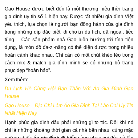
Gạo House được biết đến là một thương hiệu thời trang
gia đình uy tín số 1 hiện nay. Được rất nhiều gia đình Việt
yêu thích, lựa chọn là người bạn đồng hành của gia đình
trong những dịp đặc biệt: đi chơi,n du lịch, dã ngoại, tiệc
tùng… Các sản phẩm nhà Gạo luôn hướng tới tính tiện
dụng, là món đồ đa-zi-năng có thể diện được trong nhiều
hoàn cảnh khác nhau. Chỉ cần có một chút khéo léo trong
cách mix & match gia đình mình sẽ có những bộ trang
phục đẹp “hoàn hảo”.
Xem thêm:
Du Lịch Hè Cùng Hội Bạn Thân Với Áo Gia Đình Gạo
House
Gạo House – Địa Chỉ Làm Áo Gia Đình Tại Lào Cai Uy Tín
Nhất Hiện Nay
Hạnh phúc gia đình đâu phải những gì to tác. Đôi khi nó
chỉ là những khoảng thời gian cả nhà bên nhau, cùng mặc
những chiếc
áo gia đình
đi biển
cùng nhau vui đùa và tận