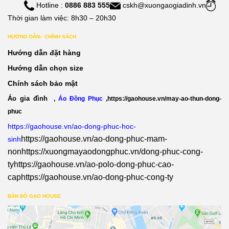
Hotline :
0886 883 555
cskh@xuongaogiadinh.vn
Thời gian làm việc: 8h30 – 20h30
HƯỚNG DẪN– CHÍNH SÁCH
Hướng dẫn đặt hàng
Hướng dẫn chọn size
Chính sách bảo mật
Áo gia đình
,
Áo Đồng Phục
,
https://gaohouse.vn/may-ao-thun-dong-
phuc
https://gaohouse.vn/ao-dong-phuc-hoc-
https://gaohouse.vn/ao-dong-phuc-mam-
sinh
non
https://xuongmayaodongphuc.vn/dong-phuc-cong-
ty
https://gaohouse.vn/ao-polo-dong-phuc-cao-
cap
https://gaohouse.vn/ao-dong-phuc-cong-ty
BẢN ĐỒ GẠO HOUSE