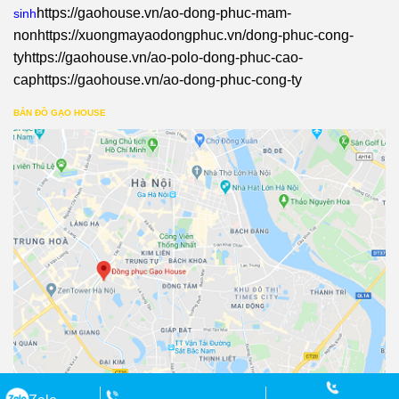
https://gaohouse.vn/ao-dong-phuc-mam-
sinh
non
https://xuongmayaodongphuc.vn/dong-phuc-cong-
ty
https://gaohouse.vn/ao-polo-dong-phuc-cao-
cap
https://gaohouse.vn/ao-dong-phuc-cong-ty
BẢN ĐỒ GẠO HOUSE