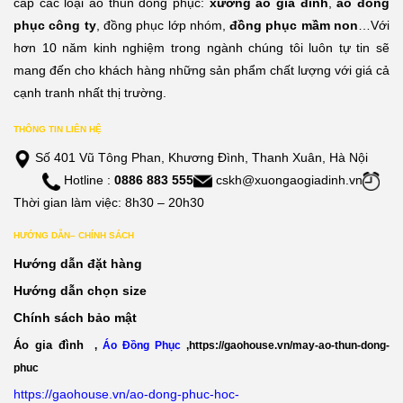
cấp các loại áo thun đồng phục:
xưởng áo gia đình
,
áo đồng
phục công ty
, đồng phục lớp nhóm,
đồng phục mầm non
…Với
hơn 10 năm kinh nghiệm trong ngành chúng tôi luôn tự tin sẽ
mang đến cho khách hàng những sản phẩm chất lượng với giá cả
cạnh tranh nhất thị trường.
THÔNG TIN LIÊN HỆ
Số 401 Vũ Tông Phan, Khương Đình, Thanh Xuân, Hà Nội
Hotline :
0886 883 555
cskh@xuongaogiadinh.vn
Thời gian làm việc: 8h30 – 20h30
HƯỚNG DẪN– CHÍNH SÁCH
Hướng dẫn đặt hàng
Hướng dẫn chọn size
Chính sách bảo mật
Áo gia đình
,
Áo Đồng Phục
,
https://gaohouse.vn/may-ao-thun-dong-
phuc
https://gaohouse.vn/ao-dong-phuc-hoc-