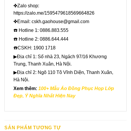
✤Zalo shop:
https://zalo.me/1595479618569664826
✤Email: cskh.gaohouse@gmail.com
☎️ Hotline 1: 0886.883.555
☎️ Hotline 2: 0886.644.444
☎️CSKH: 1900 1718
▶Địa chỉ 1: Số nhà 23, Ngách 97/16 Khương
Trung, Thanh Xuân, Hà Nội.
▶Địa chỉ 2: Ngõ 110 Tô Vĩnh Diện, Thanh Xuân,
Hà Nội.
Xem thêm:
100+ Mẫu Áo Đồng Phục Họp Lớp
Đẹp, Ý Nghĩa Nhất Hiện Nay
SẢN PHẨM TƯƠNG TỰ