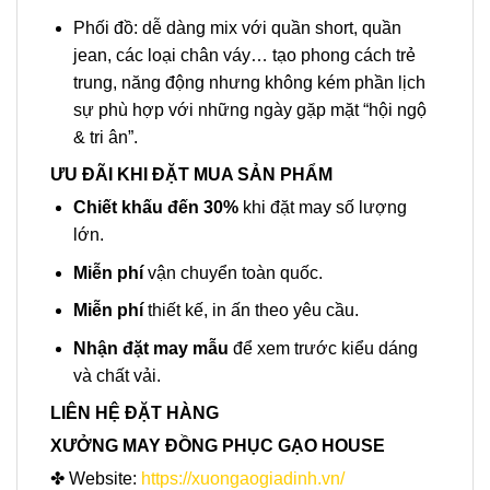
Phối đồ: dễ dàng mix với quần short, quần
jean, các loại chân váy… tạo phong cách trẻ
trung, năng động nhưng không kém phần lịch
sự phù hợp với những ngày gặp mặt “hội ngộ
& tri ân”.
ƯU ĐÃI KHI ĐẶT MUA SẢN PHẨM
Chiết khấu đến 30%
khi đặt may số lượng
lớn.
Miễn phí
vận chuyển toàn quốc.
Miễn phí
thiết kế, in ấn theo yêu cầu.
Nhận đặt may mẫu
để xem trước kiểu dáng
và chất vải.
LIÊN HỆ ĐẶT HÀNG
XƯỞNG MAY ĐỒNG PHỤC GẠO HOUSE
✤ Website:
https://xuongaogiadinh.vn/