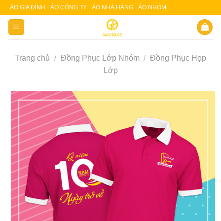
Skip
ÁO GIA ĐÌNH
ÁO CÔNG TY
ÁO NHÀ HÀNG
ÁO NHÓM
Slot 5000
Slot pulsa
to
content
Trang chủ
/
Đồng Phục Lớp Nhóm
/
Đồng Phục Họp
Lớp