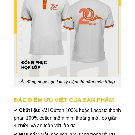
Áo đồng phục họp lớp kỷ niệm 20 năm màu trắng
ĐẶC ĐIỂM ƯU VIỆT CỦA SẢN PHẨM
✔
Chất liệu
: Vải Cotton 100% hoặc Lacoste thành
phần 100% cotton mềm mịn, thoáng mát, co giãn
4 chiều và an toàn với làn da
✔
Màu sắc
: Màu sắc lịch lãm, sang trọng và ưu