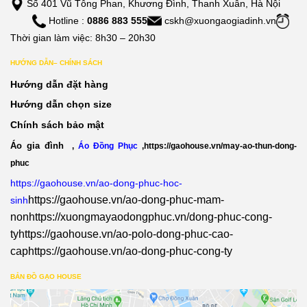
Số 401 Vũ Tông Phan, Khương Đình, Thanh Xuân, Hà Nội
Hotline :
0886 883 555
cskh@xuongaogiadinh.vn
Thời gian làm việc: 8h30 – 20h30
HƯỚNG DẪN– CHÍNH SÁCH
Hướng dẫn đặt hàng
Hướng dẫn chọn size
Chính sách bảo mật
Áo gia đình
,
Áo Đồng Phục
,
https://gaohouse.vn/may-ao-thun-dong-
phuc
https://gaohouse.vn/ao-dong-phuc-hoc-
https://gaohouse.vn/ao-dong-phuc-mam-
sinh
non
https://xuongmayaodongphuc.vn/dong-phuc-cong-
ty
https://gaohouse.vn/ao-polo-dong-phuc-cao-
cap
https://gaohouse.vn/ao-dong-phuc-cong-ty
BẢN ĐỒ GẠO HOUSE