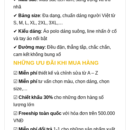
nhã
✔
Bảng size
: Đa dạng, chuẩn dáng người Việt từ
S, M, L, XL, 2XL, 3XL,…
✔
Kiểu dáng
: Áo polo dáng suông, line nhấn ở cổ
và tay áo nổi bật
✔
Đường may
: Đều đặn, thẳng tắp, chắc chắn,
cam kết không bung xổ
NHỮNG ƯU ĐÃI KHI MUA HÀNG
☑
Miễn phí
thiết kế và chỉnh sửa từ A – Z
☑
Miễn phí
tư vấn chọn màu, chọn dáng, chọn
size,…
☑
Chiết khấu 30%
cho những đơn hàng số
lượng lớn
☑
Freeship toàn quốc
với hóa đơn trên 500.000
VNĐ
☑
Miễn phí đổi trả
1-1 cho những sản phẩm xuất