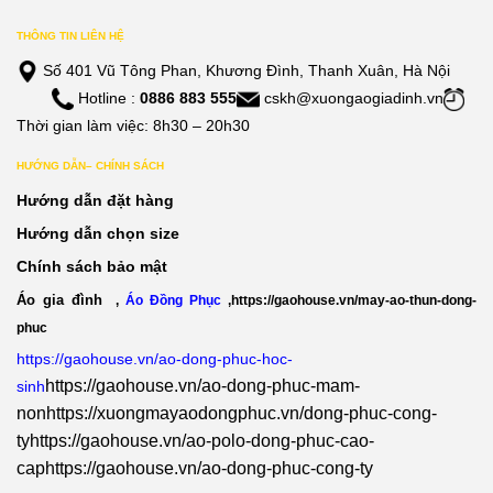
THÔNG TIN LIÊN HỆ
Số 401 Vũ Tông Phan, Khương Đình, Thanh Xuân, Hà Nội
Hotline :
0886 883 555
cskh@xuongaogiadinh.vn
Thời gian làm việc: 8h30 – 20h30
HƯỚNG DẪN– CHÍNH SÁCH
Hướng dẫn đặt hàng
Hướng dẫn chọn size
Chính sách bảo mật
Áo gia đình
,
Áo Đồng Phục
,
https://gaohouse.vn/may-ao-thun-dong-
phuc
https://gaohouse.vn/ao-dong-phuc-hoc-
https://gaohouse.vn/ao-dong-phuc-mam-
sinh
non
https://xuongmayaodongphuc.vn/dong-phuc-cong-
ty
https://gaohouse.vn/ao-polo-dong-phuc-cao-
cap
https://gaohouse.vn/ao-dong-phuc-cong-ty