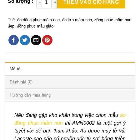
THÊM VÀO GIỎ HÀNG
Thẻ:
áo đồng phục mầm non
,
áo lớp mầm non
,
đồng phục mầm non
đẹp
,
đồng phục mẫu giáo
Mô tả
Đánh giá (0)
Hướng dẫn mua hàng
Nếu đang gặp khó khăn trong việc chọn mẫu
áo
đồng phục mầm non
thì AMN0002 là một gợi ý
tuyệt vời để bạn tham khảo. Áo được may từ vải
Lacoste cao cấp có nguồn gốc từ sợi bông thiên