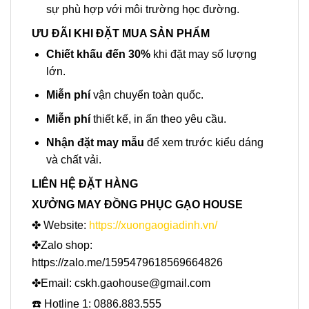
sự phù hợp với môi trường học đường.
ƯU ĐÃI KHI ĐẶT MUA SẢN PHẨM
Chiết khấu đến 30%
khi đặt may số lượng
lớn.
Miễn phí
vận chuyển toàn quốc.
Miễn phí
thiết kế, in ấn theo yêu cầu.
Nhận đặt may mẫu
để xem trước kiểu dáng
và chất vải.
LIÊN HỆ ĐẶT HÀNG
XƯỞNG MAY ĐỒNG PHỤC GẠO HOUSE
✤ Website:
https://xuongaogiadinh.vn/
✤Zalo shop:
https://zalo.me/1595479618569664826
✤Email: cskh.gaohouse@gmail.com
☎️ Hotline 1: 0886.883.555