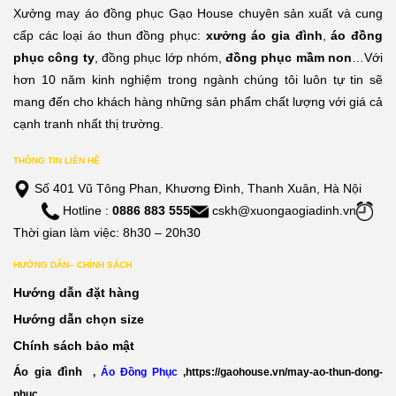
Xưởng may áo đồng phục Gạo House chuyên sản xuất và cung
cấp các loại áo thun đồng phục:
xưởng áo gia đình
,
áo đồng
phục công ty
, đồng phục lớp nhóm,
đồng phục mầm non
…Với
hơn 10 năm kinh nghiệm trong ngành chúng tôi luôn tự tin sẽ
mang đến cho khách hàng những sản phẩm chất lượng với giá cả
cạnh tranh nhất thị trường.
THÔNG TIN LIÊN HỆ
Số 401 Vũ Tông Phan, Khương Đình, Thanh Xuân, Hà Nội
Hotline :
0886 883 555
cskh@xuongaogiadinh.vn
Thời gian làm việc: 8h30 – 20h30
HƯỚNG DẪN– CHÍNH SÁCH
Hướng dẫn đặt hàng
Hướng dẫn chọn size
Chính sách bảo mật
Áo gia đình
,
Áo Đồng Phục
,
https://gaohouse.vn/may-ao-thun-dong-
phuc