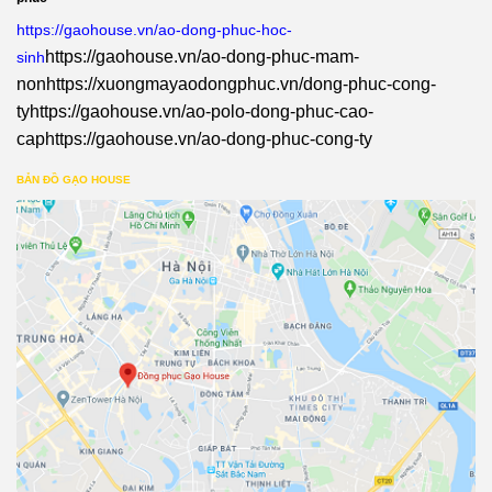
https://gaohouse.vn/ao-dong-phuc-hoc-
https://gaohouse.vn/ao-dong-phuc-mam-
sinh
non
https://xuongmayaodongphuc.vn/dong-phuc-cong-
ty
https://gaohouse.vn/ao-polo-dong-phuc-cao-
cap
https://gaohouse.vn/ao-dong-phuc-cong-ty
BẢN ĐỒ GẠO HOUSE