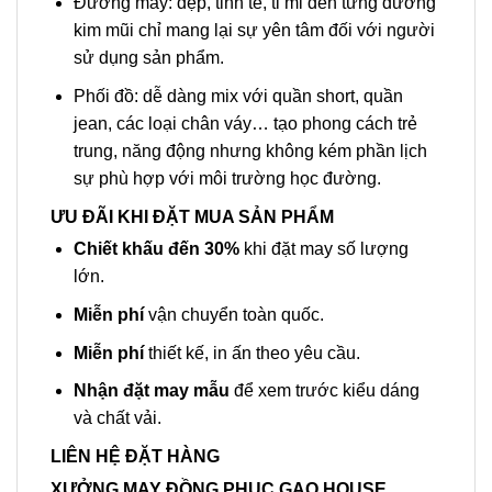
Đường may: đẹp, tinh tế, tỉ mỉ đến từng đường
kim mũi chỉ mang lại sự yên tâm đối với người
sử dụng sản phẩm.
Phối đồ: dễ dàng mix với quần short, quần
jean, các loại chân váy… tạo phong cách trẻ
trung, năng động nhưng không kém phần lịch
sự phù hợp với môi trường học đường.
ƯU ĐÃI KHI ĐẶT MUA SẢN PHẨM
Chiết khấu đến 30%
khi đặt may số lượng
lớn.
Miễn phí
vận chuyển toàn quốc.
Miễn phí
thiết kế, in ấn theo yêu cầu.
Nhận đặt may mẫu
để xem trước kiểu dáng
và chất vải.
LIÊN HỆ ĐẶT HÀNG
XƯỞNG MAY ĐỒNG PHỤC GẠO HOUSE