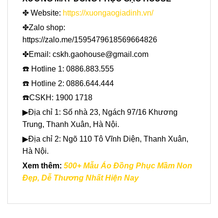
✤ Website:
https://xuongaogiadinh.vn/
✤Zalo shop:
https://zalo.me/1595479618569664826
✤Email: cskh.gaohouse@gmail.com
☎️ Hotline 1: 0886.883.555
☎️ Hotline 2: 0886.644.444
☎️CSKH: 1900 1718
▶Địa chỉ 1: Số nhà 23, Ngách 97/16 Khương
Trung, Thanh Xuân, Hà Nội.
▶Địa chỉ 2: Ngõ 110 Tô Vĩnh Diện, Thanh Xuân,
Hà Nội.
Xem thêm:
500+ Mẫu Áo Đồng Phục Mầm Non
Đẹp, Dễ Thương Nhất Hiện Nay