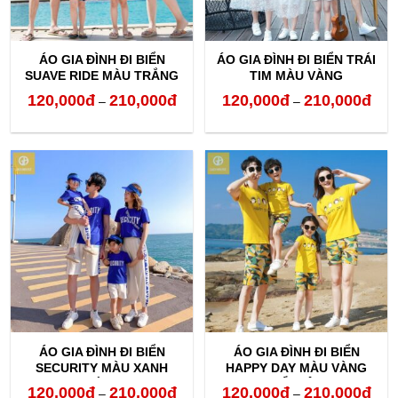
ÁO GIA ĐÌNH ĐI BIỂN
ÁO GIA ĐÌNH ĐI BIỂN TRÁI
SUAVE RIDE MÀU TRẮNG
TIM MÀU VÀNG
120,000
đ
210,000
đ
120,000
đ
210,000
đ
Khoảng
Kho
–
–
giá:
giá:
từ
từ
120,000đ
120,
đến
đến
210,000đ
210,
ÁO GIA ĐÌNH ĐI BIỂN
ÁO GIA ĐÌNH ĐI BIỂN
SECURITY MÀU XANH
HAPPY DAY MÀU VÀNG
BÍCH
NỔI BẬT
120,000
đ
210,000
đ
120,000
đ
210,000
đ
Khoảng
Kho
–
–