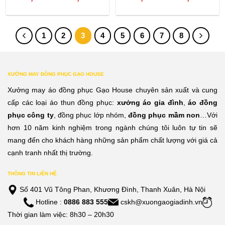
giá:
giá:
từ
từ
1
2
3
4
5
6
7
8
120,000đ
120,
đến
đến
210,000đ
210,
XƯỞNG MAY ĐỒNG PHỤC GẠO HOUSE
Xưởng may áo đồng phục Gạo House chuyên sản xuất và cung
cấp các loại áo thun đồng phục:
xưởng áo gia đình
,
áo đồng
phục công ty
, đồng phục lớp nhóm,
đồng phục mầm non
…Với
hơn 10 năm kinh nghiệm trong ngành chúng tôi luôn tự tin sẽ
mang đến cho khách hàng những sản phẩm chất lượng với giá cả
cạnh tranh nhất thị trường.
THÔNG TIN LIÊN HỆ
Số 401 Vũ Tông Phan, Khương Đình, Thanh Xuân, Hà Nội
Hotline :
0886 883 555
cskh@xuongaogiadinh.vn
Thời gian làm việc: 8h30 – 20h30