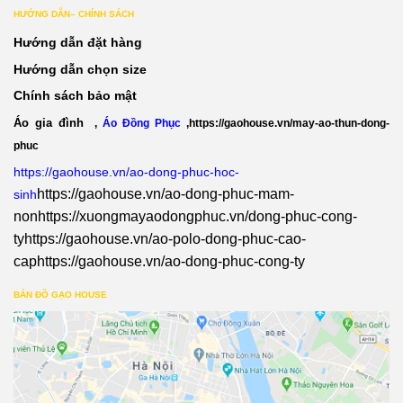
HƯỚNG DẪN– CHÍNH SÁCH
Hướng dẫn đặt hàng
Hướng dẫn chọn size
Chính sách bảo mật
Áo gia đình
,
Áo Đồng Phục
,
https://gaohouse.vn/may-ao-thun-dong-
phuc
https://gaohouse.vn/ao-dong-phuc-hoc-
https://gaohouse.vn/ao-dong-phuc-mam-
sinh
non
https://xuongmayaodongphuc.vn/dong-phuc-cong-
ty
https://gaohouse.vn/ao-polo-dong-phuc-cao-
cap
https://gaohouse.vn/ao-dong-phuc-cong-ty
BẢN ĐỒ GẠO HOUSE