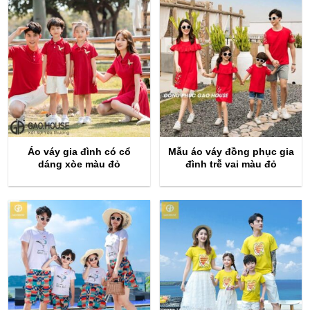
120,
đến
340,
Áo váy gia đình có cổ
Mẫu áo váy đồng phục gia
dáng xòe màu đỏ
đình trễ vai màu đỏ