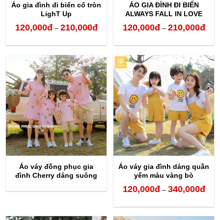
Áo gia đình đi biển cổ tròn
ÁO GIA ĐÌNH ĐI BIỂN
LighT Up
ALWAYS FALL IN LOVE
120,000
đ
210,000
đ
120,000
đ
210,000
đ
Khoảng
Kho
–
–
giá:
giá:
từ
từ
120,000đ
120,
đến
đến
210,000đ
210,
Áo váy đồng phục gia
Áo váy gia đình dáng quần
đình Cherry dáng suông
yếm màu vàng bò
đuôi cá
AGD0214
120,000
đ
340,000
đ
Kho
–
giá:
từ