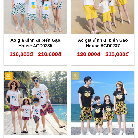
Áo gia đình đi biển Gạo
Áo gia đình đi biển Gạo
House AGD0235
House AGD0237
120,000
đ
210,000
đ
120,000
đ
210,000
đ
Khoảng
Kho
–
–
giá:
giá:
từ
từ
120,000đ
120,
đến
đến
210,000đ
210,