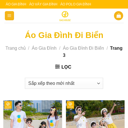
Skip
ÁO GIA ĐÌNH
ÁO VÁY GIA ĐÌNH
ÁO POLO GIA ĐÌNH
Slot 5000
Slot pulsa
to
content
Áo Gia Đình Đi Biển
Trang chủ
/
Áo Gia Đình
/
Áo Gia Đình Đi Biển
/
Trang
3
LỌC