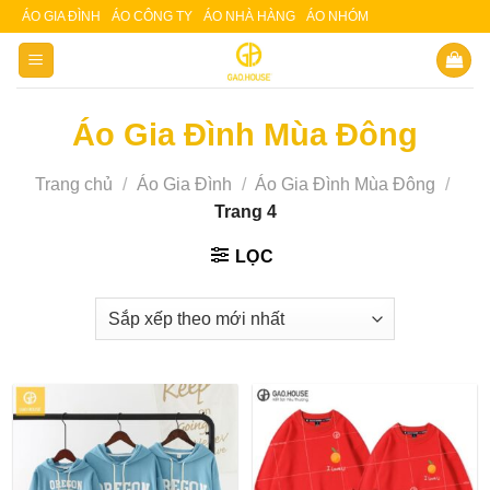
Skip
ÁO GIA ĐÌNH
ÁO CÔNG TY
ÁO NHÀ HÀNG
ÁO NHÓM
Slot 5000
Slot pulsa
to
content
Áo Gia Đình Mùa Đông
Trang chủ
/
Áo Gia Đình
/
Áo Gia Đình Mùa Đông
/
Trang 4
LỌC