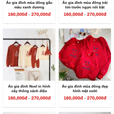
Áo gia đình mùa đông gấu
Áo gia đình mùa đông trái
màu xanh dương
tim trước ngực nổi bật
160,000
đ
270,000
đ
160,000
đ
270,000
đ
Khoảng
Kho
–
–
giá:
giá:
từ
từ
160,000đ
160,
đến
đến
270,000đ
270,
Áo gia đình Noel in hình
Áo gia đình mùa đông đẹp
cây thông cách điệu
hình mặt cười
160,000
đ
270,000
đ
160,000
đ
270,000
đ
Khoảng
Kho
–
–
giá:
giá:
từ
từ