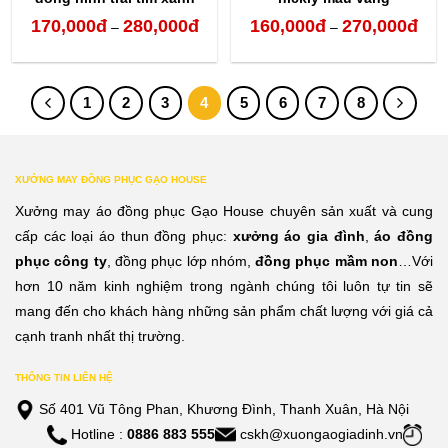
170,000
đ
280,000
đ
160,000
đ
270,000
đ
Khoảng
Kho
–
–
giá:
giá:
từ
từ
1
2
3
4
5
6
7
8
170,000đ
160,
đến
đến
280,000đ
270,
XƯỞNG MAY ĐỒNG PHỤC GẠO HOUSE
Xưởng may áo đồng phục Gạo House chuyên sản xuất và cung
cấp các loại áo thun đồng phục:
xưởng áo gia đình
,
áo đồng
phục công ty
, đồng phục lớp nhóm,
đồng phục mầm non
…Với
hơn 10 năm kinh nghiệm trong ngành chúng tôi luôn tự tin sẽ
mang đến cho khách hàng những sản phẩm chất lượng với giá cả
cạnh tranh nhất thị trường.
THÔNG TIN LIÊN HỆ
Số 401 Vũ Tông Phan, Khương Đình, Thanh Xuân, Hà Nội
Hotline :
0886 883 555
cskh@xuongaogiadinh.vn