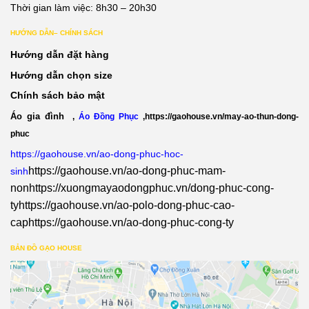
Thời gian làm việc: 8h30 – 20h30
HƯỚNG DẪN– CHÍNH SÁCH
Hướng dẫn đặt hàng
Hướng dẫn chọn size
Chính sách bảo mật
Áo gia đình
,
Áo Đồng Phục
,
https://gaohouse.vn/may-ao-thun-dong-
phuc
https://gaohouse.vn/ao-dong-phuc-hoc-
https://gaohouse.vn/ao-dong-phuc-mam-
sinh
non
https://xuongmayaodongphuc.vn/dong-phuc-cong-
ty
https://gaohouse.vn/ao-polo-dong-phuc-cao-
cap
https://gaohouse.vn/ao-dong-phuc-cong-ty
BẢN ĐỒ GẠO HOUSE