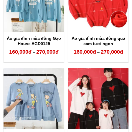
Áo gia đình mùa đông Gạo
Áo gia đình mùa đông quả
House AGD0129
cam tươi ngon
160,000
đ
270,000
đ
160,000
đ
270,000
đ
Khoảng
Kho
–
–
giá:
giá:
từ
từ
160,000đ
160,
đến
đến
270,000đ
270,