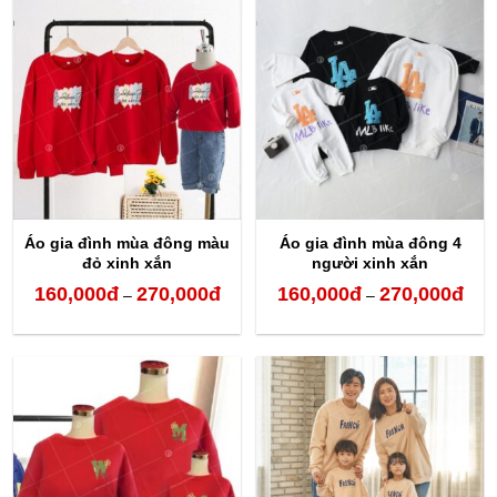
160,000đ
160,
đến
đến
270,000đ
270,
Áo gia đình mùa đông màu
Áo gia đình mùa đông 4
đỏ xinh xắn
người xinh xắn
160,000
đ
270,000
đ
160,000
đ
270,000
đ
Khoảng
Kho
–
–
giá:
giá:
từ
từ
160,000đ
160,
đến
đến
270,000đ
270,