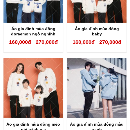
Áo gia đình mùa đông
Áo gia đình mùa đông
doraemon ngộ nghĩnh
baby
160,000
đ
270,000
đ
160,000
đ
270,000
đ
Khoảng
Kho
–
–
giá:
giá:
từ
từ
160,000đ
160,
đến
đến
270,000đ
270,
Áo gia đình mùa đông mèo
Áo gia đình mùa đông màu
phi hành gia
xanh