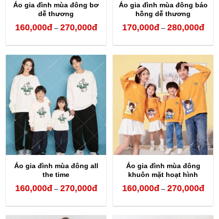
Áo gia đình mùa đông bơ
Áo gia đình mùa đông báo
dễ thương
hồng dễ thương
160,000
đ
270,000
đ
170,000
đ
280,000
đ
Khoảng
Kho
–
–
giá:
giá:
từ
từ
160,000đ
170,
đến
đến
270,000đ
280,
Áo gia đình mùa đông all
Áo gia đình mùa đông
the time
khuôn mặt hoạt hình
160,000
đ
270,000
đ
160,000
đ
270,000
đ
Khoảng
Kho
–
–
giá:
giá:
từ
từ