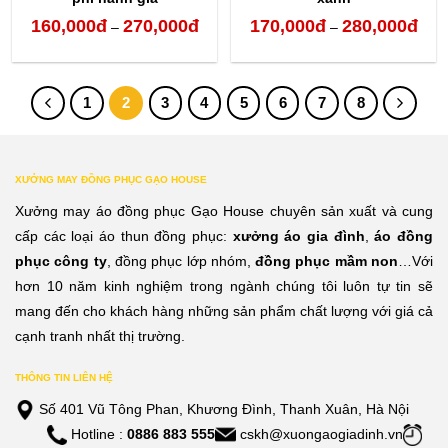
160,000
đ
270,000
đ
170,000
đ
280,000
đ
Khoảng
Kho
–
–
giá:
giá:
từ
từ
1
2
3
4
5
6
7
8
160,000đ
170,
đến
đến
270,000đ
280,
XƯỞNG MAY ĐỒNG PHỤC GẠO HOUSE
Xưởng may áo đồng phục Gạo House chuyên sản xuất và cung
cấp các loại áo thun đồng phục:
xưởng áo gia đình
,
áo đồng
phục công ty
, đồng phục lớp nhóm,
đồng phục mầm non
…Với
hơn 10 năm kinh nghiệm trong ngành chúng tôi luôn tự tin sẽ
mang đến cho khách hàng những sản phẩm chất lượng với giá cả
cạnh tranh nhất thị trường.
THÔNG TIN LIÊN HỆ
Số 401 Vũ Tông Phan, Khương Đình, Thanh Xuân, Hà Nội
Hotline :
0886 883 555
cskh@xuongaogiadinh.vn