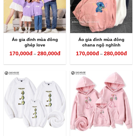
Áo gia đình mùa đông
Áo gia đình mùa đông
ghép love
chana ngộ nghĩnh
170,000
đ
280,000
đ
170,000
đ
280,000
đ
Khoảng
Kho
–
–
giá:
giá:
từ
từ
170,000đ
170,
đến
đến
280,000đ
280,