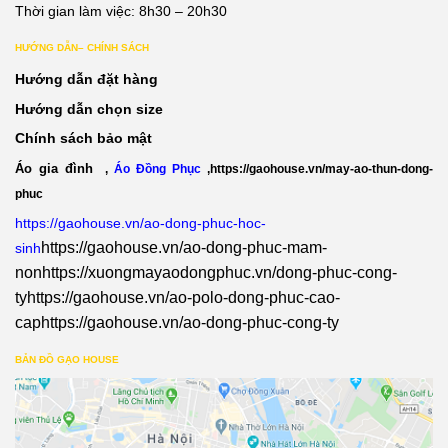
Thời gian làm việc: 8h30 – 20h30
HƯỚNG DẪN– CHÍNH SÁCH
Hướng dẫn đặt hàng
Hướng dẫn chọn size
Chính sách bảo mật
Áo gia đình
,
Áo Đồng Phục
,
https://gaohouse.vn/may-ao-thun-dong-
phuc
https://gaohouse.vn/ao-dong-phuc-hoc-
https://gaohouse.vn/ao-dong-phuc-mam-
sinh
non
https://xuongmayaodongphuc.vn/dong-phuc-cong-
ty
https://gaohouse.vn/ao-polo-dong-phuc-cao-
cap
https://gaohouse.vn/ao-dong-phuc-cong-ty
BẢN ĐỒ GẠO HOUSE