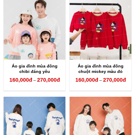
160,000đ
160,
đến
đến
270,000đ
270,
Áo gia đình mùa đông
Áo gia đình mùa đông
chibi đáng yêu
chuột mickey màu đỏ
160,000
đ
270,000
đ
160,000
đ
270,000
đ
Khoảng
Kho
–
–
giá:
giá:
từ
từ
160,000đ
160,
đến
đến
270,000đ
270,