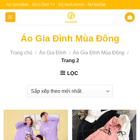
Skip
ÁO GIA ĐÌNH
ÁO CÔNG TY
ÁO NHÀ HÀNG
ÁO NHÓM
Slot 5000
Slot pulsa
to
content
Áo Gia Đình Mùa Đông
Trang chủ
/
Áo Gia Đình
/
Áo Gia Đình Mùa Đông
/
Trang 2
LỌC