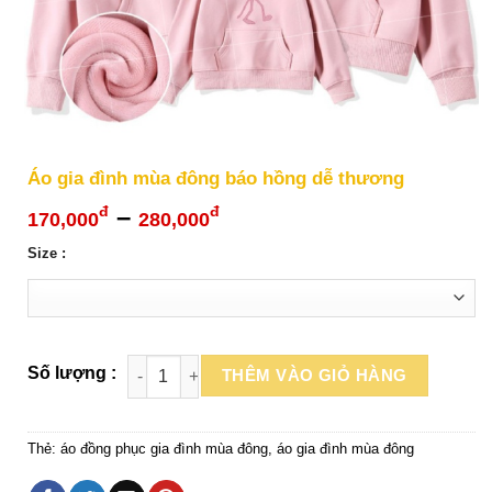
Áo gia đình mùa đông báo hồng dễ thương
Khoảng
–
đ
đ
170,000
280,000
giá:
Size :
từ
170,000đ
đến
280,000đ
THÊM VÀO GIỎ HÀNG
Thẻ:
áo đồng phục gia đình mùa đông
,
áo gia đình mùa đông