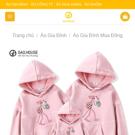
Skip
ÁO GIA ĐÌNH
ÁO CÔNG TY
ÁO NHÀ HÀNG
ÁO NHÓM
Slot 5000
Slot pulsa
to
content
Trang chủ
/
Áo Gia Đình
/
Áo Gia Đình Mùa Đông