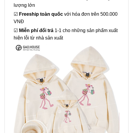
lượng lớn
☑
Freeship toàn quốc
với hóa đơn trên 500.000
VNĐ
☑
Miễn phí đổi trả
1-1 cho những sản phẩm xuất
hiện lỗi từ nhà sản xuất