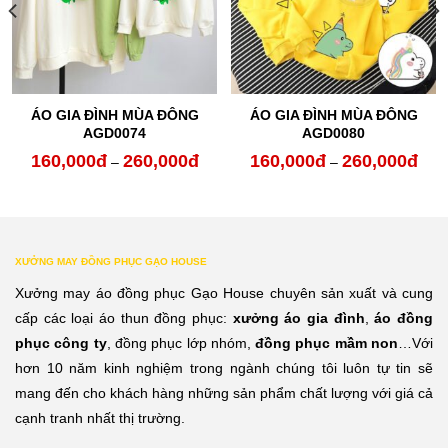
ÁO GIA ĐÌNH MÙA ĐÔNG
ÁO GIA ĐÌNH MÙA ĐÔNG
AGD0074
AGD0080
160,000
đ
260,000
đ
160,000
đ
260,000
đ
oảng
Khoảng
Kho
–
–
:
giá:
giá:
từ
từ
0,000đ
160,000đ
160,
XƯỞNG MAY ĐỒNG PHỤC GẠO HOUSE
n
đến
đến
Xưởng may áo đồng phục Gạo House chuyên sản xuất và cung
0,000đ
260,000đ
260,
cấp các loại áo thun đồng phục:
xưởng áo gia đình
,
áo đồng
phục công ty
, đồng phục lớp nhóm,
đồng phục mầm non
…Với
hơn 10 năm kinh nghiệm trong ngành chúng tôi luôn tự tin sẽ
mang đến cho khách hàng những sản phẩm chất lượng với giá cả
cạnh tranh nhất thị trường.