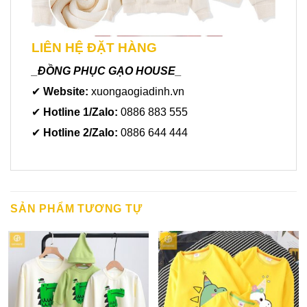
LIÊN HỆ ĐẶT HÀNG
_ĐỒNG PHỤC GẠO HOUSE_
✔
Website:
xuongaogiadinh.vn
✔
Hotline 1/Zalo:
0886 883 555
✔
Hotline 2/Zalo:
0886 644 444
SẢN PHẨM TƯƠNG TỰ