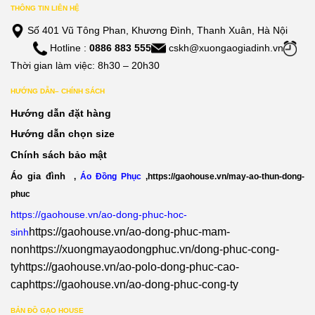
THÔNG TIN LIÊN HỆ
Số 401 Vũ Tông Phan, Khương Đình, Thanh Xuân, Hà Nội
Hotline :
0886 883 555
cskh@xuongaogiadinh.vn
Thời gian làm việc: 8h30 – 20h30
HƯỚNG DẪN– CHÍNH SÁCH
Hướng dẫn đặt hàng
Hướng dẫn chọn size
Chính sách bảo mật
Áo gia đình
,
Áo Đồng Phục
,
https://gaohouse.vn/may-ao-thun-dong-
phuc
https://gaohouse.vn/ao-dong-phuc-hoc-
https://gaohouse.vn/ao-dong-phuc-mam-
sinh
non
https://xuongmayaodongphuc.vn/dong-phuc-cong-
ty
https://gaohouse.vn/ao-polo-dong-phuc-cao-
cap
https://gaohouse.vn/ao-dong-phuc-cong-ty
BẢN ĐỒ GẠO HOUSE