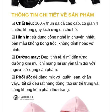
THÔNG TIN CHI TIẾT VỀ SẢN PHẨM
☑
Chất liệu:
100% thun da cá cao cấp, co giãn 4
chiều, không gây kích ứng da cho bé.
☑
Hình in:
sử dụng công nghệ in chuyển nhiệt,
bền màu không bong tróc, không dính hoặc vỡ
hình.
☑
Đường may:
Đẹp, tinh tế, tỉ mỉ đến từng
đường kim mũi chỉ mang lại sự yên tâm đối với
người sử dụng sản phẩm.
☑
Phối đồ:
dễ dàng mix với quần jean, chân
váy…tất cả đều rất năng động, tạo sự trẻ trung và
cũng không kém phần thời trang.