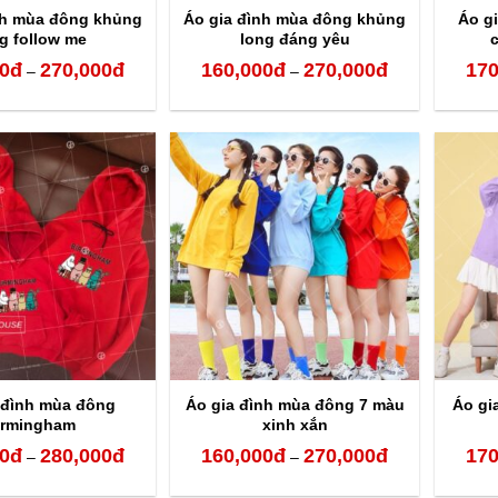
nh mùa đông khủng
Áo gia đình mùa đông khủng
Áo g
g follow me
long đáng yêu
0
đ
270,000
đ
160,000
đ
270,000
đ
170
Khoảng
Khoảng
–
–
giá:
giá:
từ
từ
160,000đ
160,000đ
đến
đến
270,000đ
270,000đ
 đình mùa đông
Áo gia đình mùa đông 7 màu
Áo gi
irmingham
xinh xắn
0
đ
280,000
đ
160,000
đ
270,000
đ
170
Khoảng
Khoảng
–
–
giá:
giá: