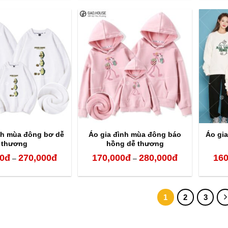
từ
từ
170,000đ
160,000đ
đến
đến
280,000đ
270,000đ
nh mùa đông bơ dễ
Áo gia đình mùa đông báo
Áo gia
thương
hồng dễ thương
0
đ
270,000
đ
170,000
đ
280,000
đ
160
Khoảng
Khoảng
–
–
giá:
giá:
từ
từ
1
2
3
160,000đ
170,000đ
đến
đến