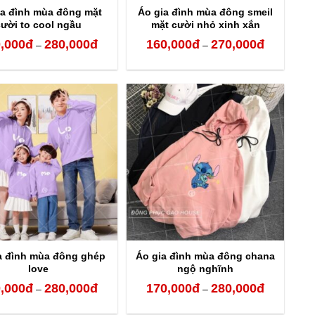
ia đình mùa đông mặt
Áo gia đình mùa đông smeil
cười to cool ngầu
mặt cười nhỏ xinh xắn
,000
đ
280,000
đ
160,000
đ
270,000
đ
Khoảng
Khoảng
–
–
giá:
giá:
từ
từ
170,000đ
160,000đ
đến
đến
280,000đ
270,000đ
a đình mùa đông ghép
Áo gia đình mùa đông chana
love
ngộ nghĩnh
,000
đ
280,000
đ
170,000
đ
280,000
đ
Khoảng
Khoảng
–
–
giá:
giá: