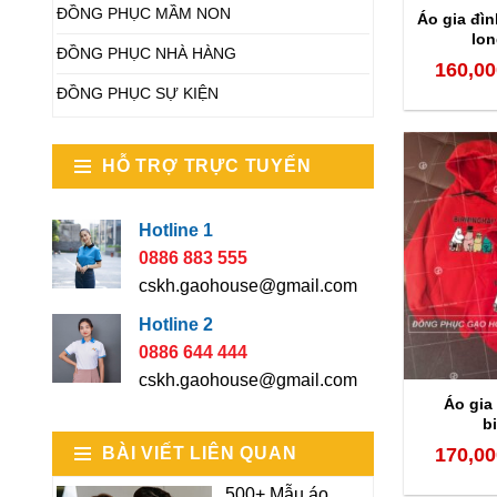
ĐỒNG PHỤC MẦM NON
Áo gia đì
lon
ĐỒNG PHỤC NHÀ HÀNG
160,00
ĐỒNG PHỤC SỰ KIỆN
HỖ TRỢ TRỰC TUYẾN
Hotline 1
0886 883 555
cskh.gaohouse@gmail.com
Hotline 2
0886 644 444
cskh.gaohouse@gmail.com
Áo gia
b
BÀI VIẾT LIÊN QUAN
170,00
500+ Mẫu áo