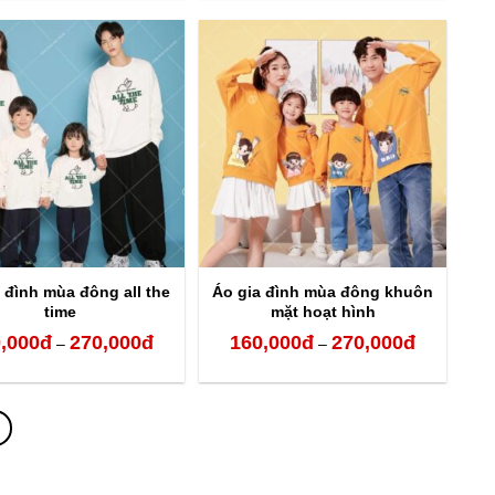
từ
từ
170,000đ
170,000đ
đến
đến
280,000đ
280,000đ
 đình mùa đông all the
Áo gia đình mùa đông khuôn
time
mặt hoạt hình
,000
đ
270,000
đ
160,000
đ
270,000
đ
Khoảng
Khoảng
–
–
giá:
giá:
từ
từ
160,000đ
160,000đ
đến
đến