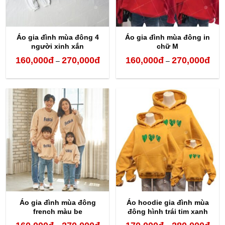
Áo gia đình mùa đông 4
Áo gia đình mùa đông in
người xinh xắn
chữ M
160,000
đ
270,000
đ
160,000
đ
270,000
đ
Khoảng
Kho
–
–
giá:
giá:
từ
từ
160,000đ
160,
đến
đến
270,000đ
270,
Áo gia đình mùa đông
Áo hoodie gia đình mùa
french màu be
đông hình trái tim xanh
Khoảng
Kho