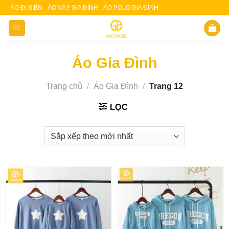
Skip
ÁO ĐI BIỂN
ÁO VÁY GIA ĐÌNH
ÁO POLO GIA ĐÌNH
Slot 5000
Slot pulsa
to
content
Áo Gia Đình
Trang chủ
/
Áo Gia Đình
/
Trang 12
LỌC