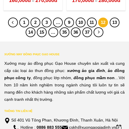
160,000
đ
270,000
đ
170,000
đ
280,000
đ
–
–
giá:
giá:
từ
từ
1
2
3
…
9
10
11
12
13
160,000đ
170,
14
15
…
35
36
37
đến
đến
270,000đ
280,
XƯỞNG MAY ĐỒNG PHỤC GẠO HOUSE
Xưởng may áo đồng phục Gạo House chuyên sản xuất và cung
cấp các loại áo thun đồng phục:
xưởng áo gia đình
,
áo đồng
phục công ty
, đồng phục lớp nhóm,
đồng phục mầm non
…Với
hơn 10 năm kinh nghiệm trong ngành chúng tôi luôn tự tin sẽ
mang đến cho khách hàng những sản phẩm chất lượng với giá cả
cạnh tranh nhất thị trường.
THÔNG TIN LIÊN HỆ
Số 401 Vũ Tông Phan, Khương Đình, Thanh Xuân, Hà Nội
Hotline :
0886 883 555
cskh@xuongaogiadinh.vn