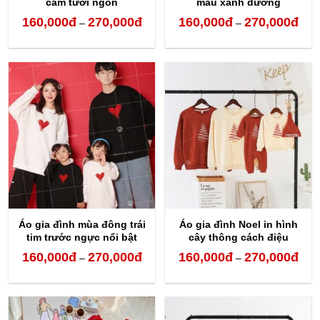
cam tươi ngon
màu xanh dương
160,000
đ
270,000
đ
160,000
đ
270,000
đ
Khoảng
Kho
–
–
giá:
giá:
từ
từ
160,000đ
160,
đến
đến
270,000đ
270,
Áo gia đình mùa đông trái
Áo gia đình Noel in hình
tim trước ngực nổi bật
cây thông cách điệu
160,000
đ
270,000
đ
160,000
đ
270,000
đ
Khoảng
Kho
–
–
giá:
giá:
từ
từ