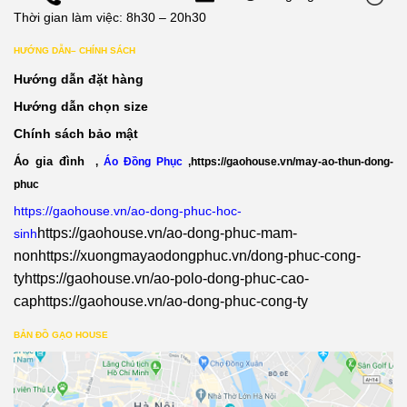
Thời gian làm việc: 8h30 – 20h30
HƯỚNG DẪN– CHÍNH SÁCH
Hướng dẫn đặt hàng
Hướng dẫn chọn size
Chính sách bảo mật
Áo gia đình
,
Áo Đồng Phục
,
https://gaohouse.vn/may-ao-thun-dong-
phuc
https://gaohouse.vn/ao-dong-phuc-hoc-
https://gaohouse.vn/ao-dong-phuc-mam-
sinh
non
https://xuongmayaodongphuc.vn/dong-phuc-cong-
ty
https://gaohouse.vn/ao-polo-dong-phuc-cao-
cap
https://gaohouse.vn/ao-dong-phuc-cong-ty
BẢN ĐỒ GẠO HOUSE