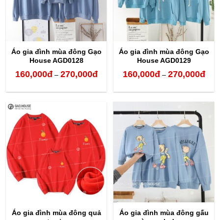
Áo gia đình mùa đông Gạo
Áo gia đình mùa đông Gạo
House AGD0128
House AGD0129
160,000
đ
270,000
đ
160,000
đ
270,000
đ
Khoảng
Kho
–
–
giá:
giá:
từ
từ
160,000đ
160,
đến
đến
270,000đ
270,
Áo gia đình mùa đông quả
Áo gia đình mùa đông gấu