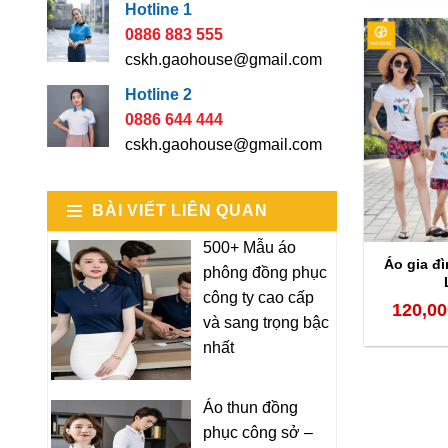
Hotline 1
0886 883 555
cskh.gaohouse@gmail.com
Hotline 2
0886 644 444
cskh.gaohouse@gmail.com
BÀI VIẾT LIÊN QUAN
500+ Mẫu áo
Áo gia đì
phông đồng phục
công ty cao cấp
120,00
và sang trọng bậc
nhất
Áo thun đồng
phục công sở –