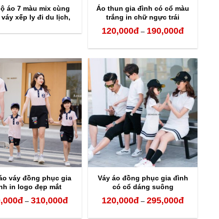
bộ áo 7 màu mix cùng
Áo thun gia đình có cổ màu
váy xếp ly đi du lịch,
trắng in chữ ngực trái
chụp hình
120,000
đ
190,000
đ
Khoảng
–
giá:
từ
120,000đ
đến
190,000đ
áo váy đồng phục gia
Váy áo đồng phục gia đình
nh in logo đẹp mắt
có cổ dáng suông
,000
đ
310,000
đ
120,000
đ
295,000
đ
Khoảng
Khoảng
–
–
giá:
giá: