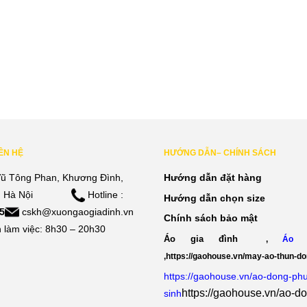
IÊN HỆ
HƯỚNG DẪN– CHÍNH SÁCH
ũ Tông Phan, Khương Đình,
Hướng dẫn đặt hàng
 Hà Nội
Hotline :
Hướng dẫn chọn size
5
cskh@xuongaogiadinh.vn
Chính sách bảo mật
 làm việc: 8h30 – 20h30
Áo gia đình
,
Áo 
,
https://gaohouse.vn/may-ao-thun-d
https://gaohouse.vn/ao-dong-ph
https://gaohouse.vn/ao-d
sinh