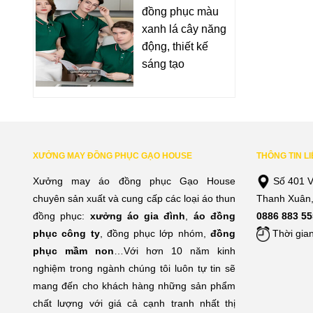
đồng phục màu
xanh lá cây năng
động, thiết kế
sáng tạo
XƯỞNG MAY ĐỒNG PHỤC GẠO HOUSE
THÔNG TIN L
Xưởng may áo đồng phục Gạo House
Số 401 V
chuyên sản xuất và cung cấp các loại áo thun
Thanh Xuân,
đồng phục:
xưởng áo gia đình
,
áo đồng
0886 883 55
phục công ty
, đồng phục lớp nhóm,
đồng
Thời gian
phục mầm non
…Với hơn 10 năm kinh
nghiệm trong ngành chúng tôi luôn tự tin sẽ
mang đến cho khách hàng những sản phẩm
chất lượng với giá cả cạnh tranh nhất thị