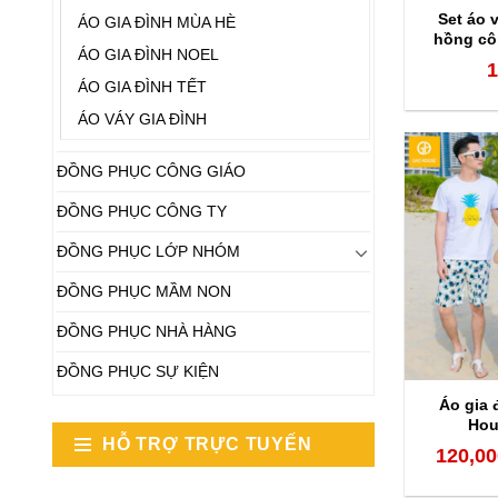
Set áo 
ÁO GIA ĐÌNH MÙA HÈ
hồng cô
ÁO GIA ĐÌNH NOEL
1
ÁO GIA ĐÌNH TẾT
ÁO VÁY GIA ĐÌNH
ĐỒNG PHỤC CÔNG GIÁO
ĐỒNG PHỤC CÔNG TY
ĐỒNG PHỤC LỚP NHÓM
ĐỒNG PHỤC MẦM NON
ĐỒNG PHỤC NHÀ HÀNG
ĐỒNG PHỤC SỰ KIỆN
Áo gia 
Hou
HỖ TRỢ TRỰC TUYẾN
120,00