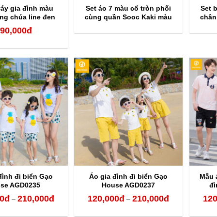
váy gia đình màu
Set áo 7 màu cổ tròn phối
Set 
ng chúa line đen
cùng quần Sooc Kaki màu
chân 
trắng
90,000
đ
đình đi biển Gạo
Áo gia đình đi biển Gạo
Mẫu 
se AGD0235
House AGD0237
đì
0
đ
210,000
đ
120,000
đ
210,000
đ
120
Khoảng
Khoảng
–
–
giá:
giá: