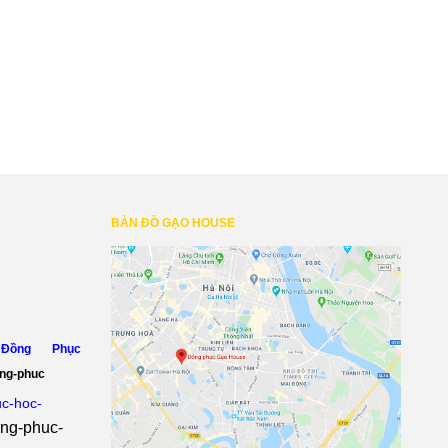
BẢN ĐỒ GẠO HOUSE
Đồng Phục
ong-phuc
uc-hoc-
ong-phuc-