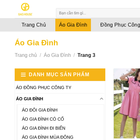
Skip
to
content
Trang Chủ
Áo Gia Đình
Đồng Phục Công
Áo Gia Đình
Trang chủ
/
Áo Gia Đình
/
Trang 3
DANH MỤC SẢN PHẨM
ÁO ĐỒNG PHỤC CÔNG TY
ÁO GIA ĐÌNH
ÁO ĐÔI GIA ĐÌNH
ÁO GIA ĐÌNH CÓ CỔ
ÁO GIA ĐÌNH ĐI BIỂN
ÁO GIA ĐÌNH MÙA ĐÔNG