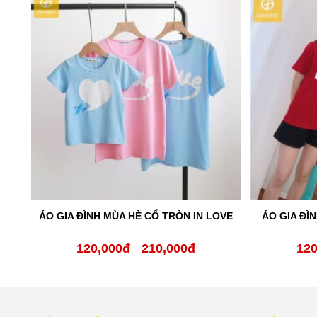
TIM
ÁO GIA ĐÌ
ÁO GIA ĐÌNH MÙA HÈ CỔ TRÒN IN LOVE
120,000
đ
210,000
đ
120
ng
Khoảng
–
giá:
từ
000đ
120,000đ