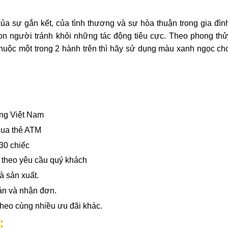
a sự gắn kết, của tình thương và sự hòa thuận trong gia đìn
n người tránh khỏi những tác động tiêu cực. Theo phong th
ộc một trong 2 hành trên thì hãy sử dụng màu xanh ngọc cho
ờng Việt Nam
qua thẻ ATM
30 chiếc
Í
theo yêu cầu quý khách
à sản xuất.
án và nhận đơn.
heo cùng nhiều ưu đãi khác.
: