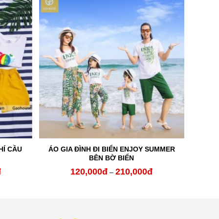
ÁO GIA ĐÌNH ĐI BIỂN ENJOY SUMMER
HÍ CẦU
BÊN BỜ BIỂN
đ
120,000
đ
210,000
đ
Khoảng
Khoảng
–
giá:
giá:
từ
từ
120,000đ
120,000đ