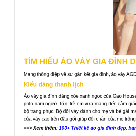
TÌM HIỂU ÁO VÁY GIA ĐÌNH
Mang thông điệp về sự gắn kết gia đình, áo váy AG
Kiểu dáng thanh lịch
Áo váy gia đình dáng xòe xanh ngọc của Gạo House s
polo nam người lớn, trẻ em vừa mang đến cảm giác
bộ trang phục. Bộ đôi váy dành cho mẹ và bé gái ma
của váy cao trên đầu gối giúp đôi chân của mẹ trông
==> Xem thêm:
100+ Thiết kế áo gia đình đẹp, bá