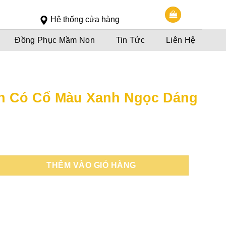
Slot 5000
Slot pulsa
Hệ thống cửa hàng
Đồng Phục Mầm Non
Tin Tức
Liên Hệ
nh Có Cổ Màu Xanh Ngọc Dáng
oảng
á:
THÊM VÀO GIỎ HÀNG
0,000đ
n
0,000đ