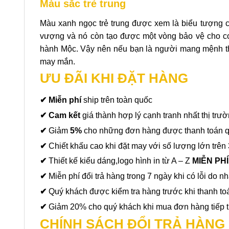
Màu sắc trẻ trung
Màu xanh ngọc trẻ trung được xem là biểu tượng củ
vượng và nó còn tạo được một vòng bảo vệ cho co
hành Mộc. Vậy nên nếu bạn là người mang mệnh thu
may mắn.
ƯU ĐÃI KHI ĐẶT HÀNG
✔ Miễn phí
ship trên toàn quốc
✔ Cam kết
giá thành hợp lý cạnh tranh nhất thị trư
✔
Giảm
5%
cho những đơn hàng được thanh toán 
✔
Chiết khấu cao khi đặt may với số lượng lớn trên 
✔
Thiết kế kiểu dáng,logo hình in từ A – Z
MIỄN PH
✔
Miễn phí đổi trả hàng trong 7 ngày khi có lỗi do nh
✔
Quý khách được kiểm tra hàng trước khi thanh to
✔
Giảm 20% cho quý khách khi mua đơn hàng tiếp t
CHÍNH SÁCH ĐỔI TRẢ HÀNG 