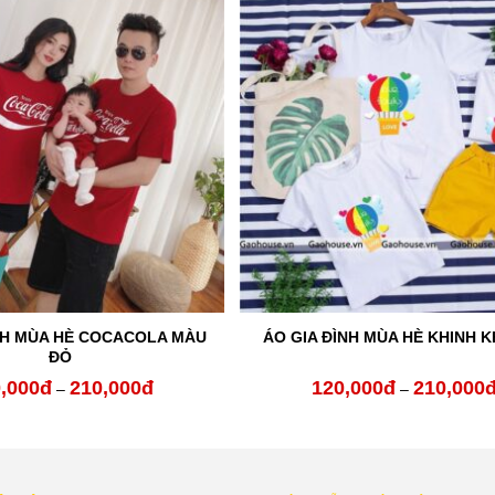
NH MÙA HÈ COCACOLA MÀU
ÁO GIA ĐÌNH MÙA HÈ KHINH K
ĐỎ
,000
đ
210,000
đ
120,000
đ
210,000
Khoảng
–
–
giá:
từ
120,000đ