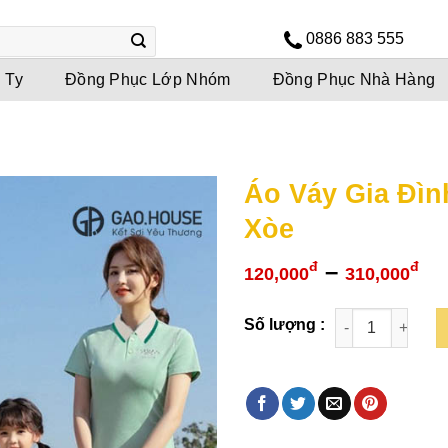
0886 883 555
 Ty
Đồng Phục Lớp Nhóm
Đồng Phục Nhà Hàng
Áo Váy Gia Đì
Xòe
Kh
–
đ
đ
120,000
310,000
gi
từ
12
đế
31