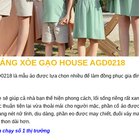
 DÁNG XÒE GẠO HOUSE AGD0218
D0218 là mẫu áo được lựa chọn nhiều để làm đồng phục gia đìn
ẽ giúp cả nhà bạn thể hiện phong cách, lối sống riêng rất xanh
 thuận tiện lại vừa thoải mái cho người mặc, phần cổ áo đượ
ng nét nữ tính, dịu dàng, phần eo được may chiết, đuôi váy m
 thon dài hơn.
n chạy số 1 thị trường