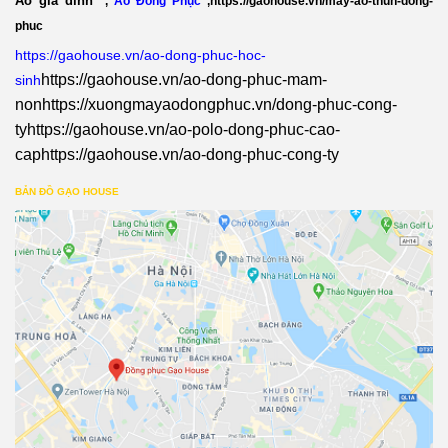
Áo gia đình
,
Áo Đồng Phục
,
https://gaohouse.vn/may-ao-thun-dong-
phuc
https://gaohouse.vn/ao-dong-phuc-hoc-
https://gaohouse.vn/ao-dong-phuc-mam-
sinh
non
https://xuongmayaodongphuc.vn/dong-phuc-cong-
ty
https://gaohouse.vn/ao-polo-dong-phuc-cao-
cap
https://gaohouse.vn/ao-dong-phuc-cong-ty
BẢN ĐỒ GẠO HOUSE