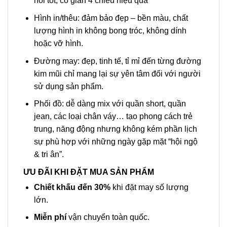
hôi tốt, co giãn 4 chiều hiệu quả
Hình in/thêu: đảm bảo đẹp – bền màu, chất
lượng hình in không bong tróc, không dính
hoặc vỡ hình.
Đường may: đẹp, tinh tế, tỉ mỉ đến từng đường
kim mũi chỉ mang lại sự yên tâm đối với người
sử dụng sản phẩm.
Phối đồ: dễ dàng mix với quần short, quần
jean, các loại chân váy… tạo phong cách trẻ
trung, năng động nhưng không kém phần lịch
sự phù hợp với những ngày gặp mặt “hội ngộ
& tri ân”.
ƯU ĐÃI KHI ĐẶT MUA SẢN PHẨM
Chiết khấu đến 30%
khi đặt may số lượng
lớn.
Miễn phí
vận chuyển toàn quốc.