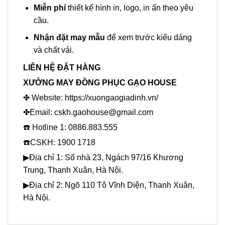
Miễn phí
thiết kế hình in, logo, in ấn theo yêu
cầu.
Nhận đặt may mẫu
để xem trước kiểu dáng
và chất vải.
LIÊN HỆ ĐẶT HÀNG
XƯỞNG MAY ĐỒNG PHỤC GẠO HOUSE
✤ Website:
https://xuongaogiadinh.vn/
✤Email: cskh.gaohouse@gmail.com
☎️ Hotline 1: 0886.883.555
☎️CSKH: 1900 1718
▶Địa chỉ 1: Số nhà 23, Ngách 97/16 Khương
Trung, Thanh Xuân, Hà Nội.
▶Địa chỉ 2: Ngõ 110 Tô Vĩnh Diện, Thanh Xuân,
Hà Nội.