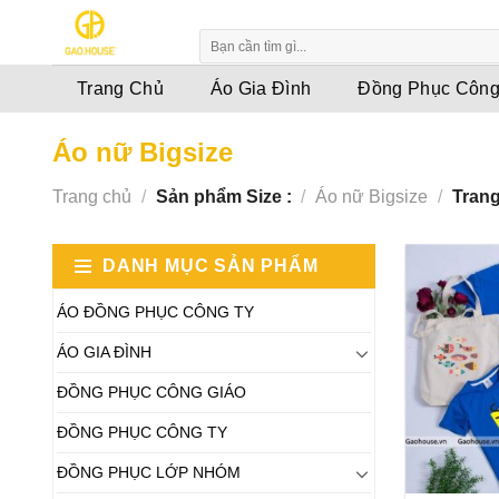
Skip
to
content
Trang Chủ
Áo Gia Đình
Đồng Phục Công
Áo nữ Bigsize
Trang chủ
/
Sản phẩm Size :
/
Áo nữ Bigsize
/
Trang
DANH MỤC SẢN PHẨM
ÁO ĐỒNG PHỤC CÔNG TY
ÁO GIA ĐÌNH
ĐỒNG PHỤC CÔNG GIÁO
ĐỒNG PHỤC CÔNG TY
ĐỒNG PHỤC LỚP NHÓM