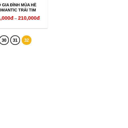
 GIA ĐÌNH MÙA HÈ
OMANTIC TRÁI TIM
,000
đ
210,000
đ
Khoảng
–
giá:
từ
30
31
32
120,000đ
đến
210,000đ