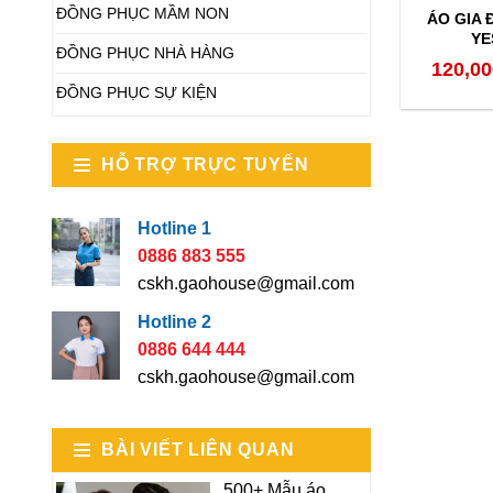
ĐỒNG PHỤC MẦM NON
ÁO GIA 
YE
ĐỒNG PHỤC NHÀ HÀNG
120,00
ĐỒNG PHỤC SỰ KIỆN
HỖ TRỢ TRỰC TUYẾN
Hotline 1
0886 883 555
cskh.gaohouse@gmail.com
Hotline 2
0886 644 444
cskh.gaohouse@gmail.com
BÀI VIẾT LIÊN QUAN
500+ Mẫu áo