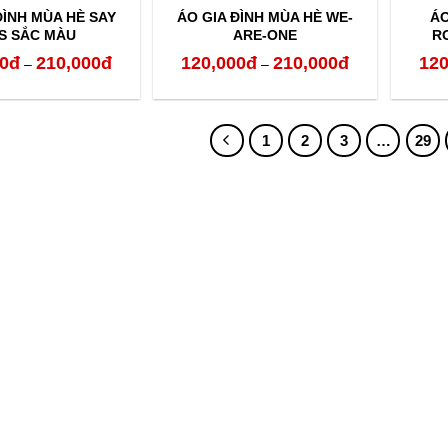
ĐÌNH MÙA HÈ SAY
ÁO GIA ĐÌNH MÙA HÈ WE-
ÁO
S SẮC MÀU
ARE-ONE
R
0
đ
210,000
đ
120,000
đ
210,000
đ
120
Khoảng
Khoảng
–
–
giá:
giá:
từ
từ
1
2
3
…
29
120,000đ
120,000đ
đến
đến
210,000đ
210,000đ