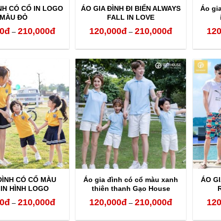
NH CÓ CỔ IN LOGO
ÁO GIA ĐÌNH ĐI BIỂN ALWAYS
Áo gi
MÀU ĐỎ
FALL IN LOVE
0
đ
210,000
đ
120,000
đ
210,000
đ
120
Khoảng
Khoảng
–
–
giá:
giá:
từ
từ
120,000đ
120,000đ
đến
đến
210,000đ
210,000đ
ĐÌNH CÓ CỔ MÀU
Áo gia đình có cổ màu xanh
ÁO GI
IN HÌNH LOGO
thiên thanh Gạo House
AGD0306
0
đ
210,000
đ
120,000
đ
210,000
đ
120
Khoảng
Khoảng
–
–
giá:
giá: