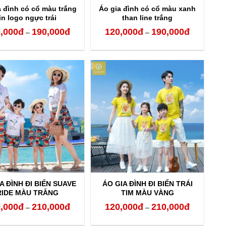
a đình có cổ màu trắng
Áo gia đình có cổ màu xanh
in logo ngực trái
than line trắng
,000
đ
190,000
đ
120,000
đ
190,000
đ
Khoảng
Khoảng
–
–
giá:
giá:
từ
từ
120,000đ
120,000đ
đến
đến
190,000đ
190,000đ
A ĐÌNH ĐI BIỂN SUAVE
ÁO GIA ĐÌNH ĐI BIỂN TRÁI
RIDE MÀU TRẮNG
TIM MÀU VÀNG
,000
đ
210,000
đ
120,000
đ
210,000
đ
Khoảng
Khoảng
–
–
giá:
giá: