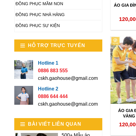
ĐỒNG PHỤC MẦM NON
ÁO GIA ĐÌ
ĐỒNG PHỤC NHÀ HÀNG
120,00
ĐỒNG PHỤC SỰ KIỆN
HỖ TRỢ TRỰC TUYẾN
Hotline 1
0886 883 555
cskh.gaohouse@gmail.com
Hotline 2
0886 644 444
cskh.gaohouse@gmail.com
ÁO GIA 
VÀNG 
BÀI VIẾT LIÊN QUAN
120,00
500+ Mẫu áo