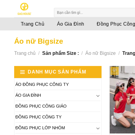
Skip
to
content
Trang Chủ
Áo Gia Đình
Đồng Phục Công
Áo nữ Bigsize
Trang chủ
/
Sản phẩm Size :
/
Áo nữ Bigsize
/
Trang
DANH MỤC SẢN PHẨM
ÁO ĐỒNG PHỤC CÔNG TY
ÁO GIA ĐÌNH
ĐỒNG PHỤC CÔNG GIÁO
ĐỒNG PHỤC CÔNG TY
ĐỒNG PHỤC LỚP NHÓM