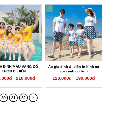
từ
từ
120,000đ
120,000đ
đến
đến
210,000đ
210,000đ
IA ĐÌNH MÀU VÀNG CỔ
Áo gia đình đi biển in hình cá
TRÒN ĐI BIỂN
voi xanh cổ tròn
,000
đ
210,000
đ
120,000
đ
190,000
đ
Khoảng
Khoảng
–
–
giá:
giá:
từ
từ
30
31
32
120,000đ
120,000đ
đến
đến