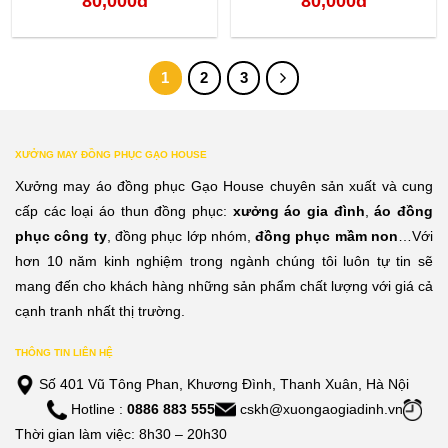
80,000
đ
80,000
đ
1
2
3
XƯỞNG MAY ĐỒNG PHỤC GẠO HOUSE
Xưởng may áo đồng phục Gạo House chuyên sản xuất và cung
cấp các loại áo thun đồng phục:
xưởng áo gia đình
,
áo đồng
phục công ty
, đồng phục lớp nhóm,
đồng phục mầm non
…Với
hơn 10 năm kinh nghiệm trong ngành chúng tôi luôn tự tin sẽ
mang đến cho khách hàng những sản phẩm chất lượng với giá cả
cạnh tranh nhất thị trường.
THÔNG TIN LIÊN HỆ
Số 401 Vũ Tông Phan, Khương Đình, Thanh Xuân, Hà Nội
Hotline :
0886 883 555
cskh@xuongaogiadinh.vn
Thời gian làm việc: 8h30 – 20h30