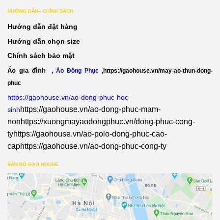
HƯỚNG DẪN– CHÍNH SÁCH
Hướng dẫn đặt hàng
Hướng dẫn chọn size
Chính sách bảo mật
Áo gia đình
,
Áo Đồng Phục
,
https://gaohouse.vn/may-ao-thun-dong-
phuc
https://gaohouse.vn/ao-dong-phuc-hoc-
https://gaohouse.vn/ao-dong-phuc-mam-
sinh
non
https://xuongmayaodongphuc.vn/dong-phuc-cong-
ty
https://gaohouse.vn/ao-polo-dong-phuc-cao-
cap
https://gaohouse.vn/ao-dong-phuc-cong-ty
BẢN ĐỒ GẠO HOUSE