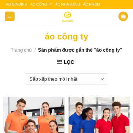
Skip
ÁO GIA ĐÌNH
ÁO CÔNG TY
ÁO NHÀ HÀNG
ÁO NHÓM
Slot 5000
Slot pulsa
to
content
áo công ty
Trang chủ
/
Sản phẩm được gắn thẻ “áo công ty”
LỌC