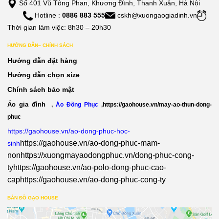
Số 401 Vũ Tông Phan, Khương Đình, Thanh Xuân, Hà Nội
Hotline :
0886 883 555
cskh@xuongaogiadinh.vn
Thời gian làm việc: 8h30 – 20h30
HƯỚNG DẪN– CHÍNH SÁCH
Hướng dẫn đặt hàng
Hướng dẫn chọn size
Chính sách bảo mật
Áo gia đình
,
Áo Đồng Phục
,
https://gaohouse.vn/may-ao-thun-dong-
phuc
https://gaohouse.vn/ao-dong-phuc-hoc-
https://gaohouse.vn/ao-dong-phuc-mam-
sinh
non
https://xuongmayaodongphuc.vn/dong-phuc-cong-
ty
https://gaohouse.vn/ao-polo-dong-phuc-cao-
cap
https://gaohouse.vn/ao-dong-phuc-cong-ty
BẢN ĐỒ GẠO HOUSE