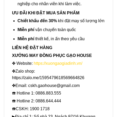
nghiệp cho nhân viên khi làm việc.
ƯU ĐÃI KHI ĐẶT MUA SẢN PHẨM
Chiết khấu đến 30%
khi đặt may số lượng lớn
Miễn phí
vận chuyển toàn quốc
Miễn phí
thiết kế, in ấn theo yêu cầu
LIÊN HỆ ĐẶT HÀNG
XƯỞNG MAY ĐỒNG PHỤC GẠO HOUSE
✤ Website:
https://xuongaogiadinh.vn/
✤Zalo shop:
https://zalo.me/1595479618569664826
✤Email: cskh.gaohouse@gmail.com
☎️ Hotline 1: 0886.883.555
☎️ Hotline 2: 0886.644.444
☎️CSKH: 1900 1718
▶Địa chỉ 1: Số nhà 23, Ngách 97/16 Khương