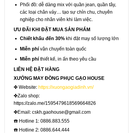
Phối đồ: dễ dàng mix với quần jean, quần tây,
các loại chân váy… tạo sự chỉn chu, chuyên
nghiệp cho nhân viên khi làm việc.
ƯU ĐÃI KHI ĐẶT MUA SẢN PHẨM
Chiết khấu đến 30%
khi đặt may số lượng lớn
Miễn phí
vận chuyển toàn quốc
Miễn phí
thiết kế, in ấn theo yêu cầu
LIÊN HỆ ĐẶT HÀNG
XƯỞNG MAY ĐỒNG PHỤC GẠO HOUSE
✤ Website:
https://xuongaogiadinh.vn/
✤Zalo shop:
https://zalo.me/1595479618569664826
✤Email: cskh.gaohouse@gmail.com
☎️ Hotline 1: 0886.883.555
☎️ Hotline 2: 0886.644.444