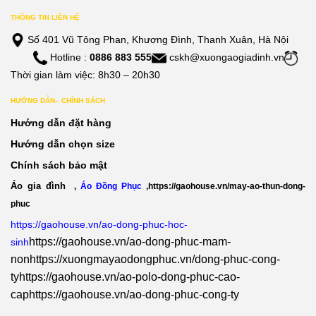
THÔNG TIN LIÊN HỆ
Số 401 Vũ Tông Phan, Khương Đình, Thanh Xuân, Hà Nội
Hotline :
0886 883 555
cskh@xuongaogiadinh.vn
Thời gian làm việc: 8h30 – 20h30
HƯỚNG DẪN– CHÍNH SÁCH
Hướng dẫn đặt hàng
Hướng dẫn chọn size
Chính sách bảo mật
Áo gia đình
,
Áo Đồng Phục
,
https://gaohouse.vn/may-ao-thun-dong-
phuc
https://gaohouse.vn/ao-dong-phuc-hoc-
https://gaohouse.vn/ao-dong-phuc-mam-
sinh
non
https://xuongmayaodongphuc.vn/dong-phuc-cong-
ty
https://gaohouse.vn/ao-polo-dong-phuc-cao-
cap
https://gaohouse.vn/ao-dong-phuc-cong-ty