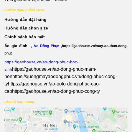
HƯỚNG DẪN– CHÍNH SÁCH
Hướng dẫn đặt hàng
Hướng dẫn chọn size
Chính sách bảo mật
Áo gia đình
,
Áo Đồng Phục
,
https://gaohouse.vn/may-ao-thun-dong-
phuc
https://gaohouse.vn/ao-dong-phuc-hoc-
https://gaohouse.vn/ao-dong-phuc-mam-
sinh
non
https://xuongmayaodongphuc.vn/dong-phuc-cong-
ty
https://gaohouse.vn/ao-polo-dong-phuc-cao-
cap
https://gaohouse.vn/ao-dong-phuc-cong-ty
BẢN ĐỒ GẠO HOUSE