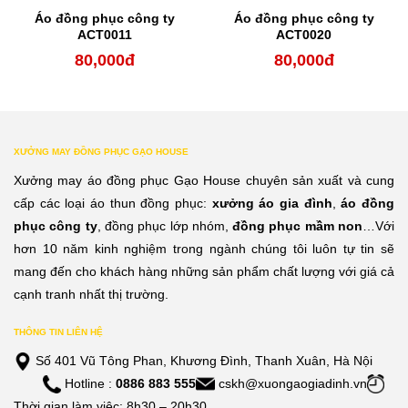
Áo đồng phục công ty
Áo đồng phục công ty
ACT0011
ACT0020
80,000
đ
80,000
đ
XƯỞNG MAY ĐỒNG PHỤC GẠO HOUSE
Xưởng may áo đồng phục Gạo House chuyên sản xuất và cung
cấp các loại áo thun đồng phục:
xưởng áo gia đình
,
áo đồng
phục công ty
, đồng phục lớp nhóm,
đồng phục mầm non
…Với
hơn 10 năm kinh nghiệm trong ngành chúng tôi luôn tự tin sẽ
mang đến cho khách hàng những sản phẩm chất lượng với giá cả
cạnh tranh nhất thị trường.
THÔNG TIN LIÊN HỆ
Số 401 Vũ Tông Phan, Khương Đình, Thanh Xuân, Hà Nội
Hotline :
0886 883 555
cskh@xuongaogiadinh.vn
Thời gian làm việc: 8h30 – 20h30