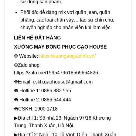
sử dụng sản phẩm.
Phối đồ: dễ dàng mix với quần jean, quần
phăng, các loại chân váy… tạo sự chỉn chu,
chuyên nghiệp cho nhân viên khi làm việc.
LIÊN HỆ ĐẶT HÀNG
XƯỞNG MAY ĐỒNG PHỤC GẠO HOUSE
✤ Website:
https://xuongaogiadinh.vn/
✤Zalo shop:
https://zalo.me/1595479618569664826
✤Email: cskh.gaohouse@gmail.com
☎️ Hotline 1: 0886.883.555
☎️ Hotline 2: 0886.644.444
☎️CSKH: 1900 1718
▶Địa chỉ 1: Số nhà 23, Ngách 97/16 Khương
Trung, Thanh Xuân, Hà Nội.
▶Địa chỉ 2: Ngõ 110 Tô Vĩnh Diện, Thanh Xuân,