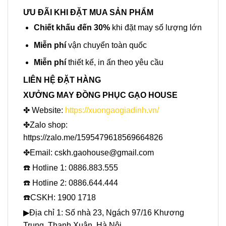
ƯU ĐÃI KHI ĐẶT MUA SẢN PHẨM
Chiết khấu đến 30%
khi đặt may số lượng lớn
Miễn phí
vận chuyển toàn quốc
Miễn phí
thiết kế, in ấn theo yêu cầu
LIÊN HỆ ĐẶT HÀNG
XƯỞNG MAY ĐỒNG PHỤC GẠO HOUSE
✤ Website:
https://xuongaogiadinh.vn/
✤Zalo shop:
https://zalo.me/1595479618569664826
✤Email: cskh.gaohouse@gmail.com
☎️ Hotline 1: 0886.883.555
☎️ Hotline 2: 0886.644.444
☎️CSKH: 1900 1718
▶Địa chỉ 1: Số nhà 23, Ngách 97/16 Khương
Trung, Thanh Xuân, Hà Nội.