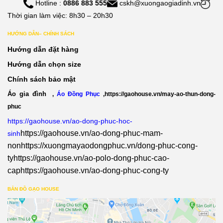
Hotline :
0886 883 555
cskh@xuongaogiadinh.vn
Thời gian làm việc: 8h30 – 20h30
HƯỚNG DẪN– CHÍNH SÁCH
Hướng dẫn đặt hàng
Hướng dẫn chọn size
Chính sách bảo mật
Áo gia đình
,
Áo Đồng Phục
,
https://gaohouse.vn/may-ao-thun-dong-
phuc
https://gaohouse.vn/ao-dong-phuc-hoc-
https://gaohouse.vn/ao-dong-phuc-mam-
sinh
non
https://xuongmayaodongphuc.vn/dong-phuc-cong-
ty
https://gaohouse.vn/ao-polo-dong-phuc-cao-
cap
https://gaohouse.vn/ao-dong-phuc-cong-ty
BẢN ĐỒ GẠO HOUSE