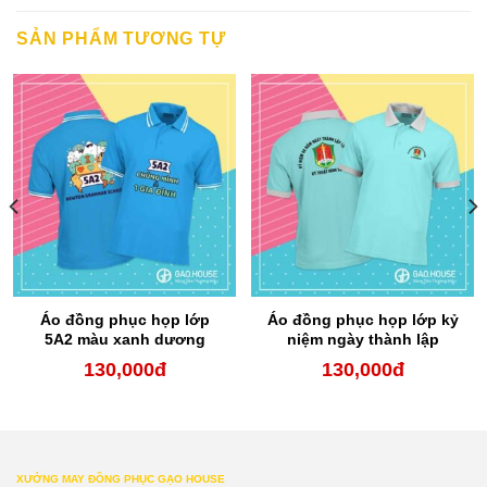
SẢN PHẨM TƯƠNG TỰ
Áo đồng phục họp lớp
Áo đồng phục họp lớp kỷ
5A2 màu xanh dương
niệm ngày thành lập
trường
130,000
đ
130,000
đ
XƯỞNG MAY ĐỒNG PHỤC GẠO HOUSE