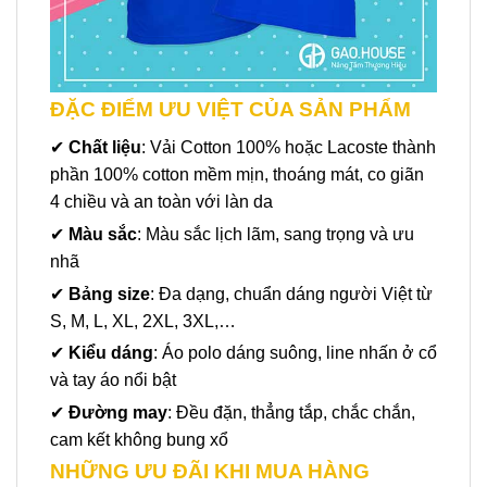
ĐẶC ĐIỂM ƯU VIỆT CỦA SẢN PHẨM
✔
Chất liệu
: Vải Cotton 100% hoặc Lacoste thành
phần 100% cotton mềm mịn, thoáng mát, co giãn
4 chiều và an toàn với làn da
✔
Màu sắc
: Màu sắc lịch lãm, sang trọng và ưu
nhã
✔
Bảng size
: Đa dạng, chuẩn dáng người Việt từ
S, M, L, XL, 2XL, 3XL,…
✔
Kiểu dáng
: Áo polo dáng suông, line nhấn ở cổ
và tay áo nổi bật
✔
Đường may
: Đều đặn, thẳng tắp, chắc chắn,
cam kết không bung xổ
NHỮNG ƯU ĐÃI KHI MUA HÀNG