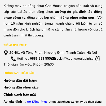
Xưởng may áo đồng phục Gạo House chuyên sản xuất và cung
cấp các loại áo thun đồng phục:
xưởng áo gia đình
,
áo đồng
phục công ty
, đồng phục lớp nhóm,
đồng phục mầm non
…Với
hơn 10 năm kinh nghiệm trong ngành chúng tôi luôn tự tin sẽ
mang đến cho khách hàng những sản phẩm chất lượng với giá cả
cạnh tranh nhất thị trường.
THÔNG TIN LIÊN HỆ
Số 401 Vũ Tông Phan, Khương Đình, Thanh Xuân, Hà Nội
Hotline :
0886 883 555
cskh@xuongaogiadinh.vn
Thời gian làm việc: 8h30 – 20h30
HƯỚNG DẪN– CHÍNH SÁCH
Hướng dẫn đặt hàng
Hướng dẫn chọn size
Chính sách bảo mật
Áo gia đình
,
Áo Đồng Phục
,
https://gaohouse.vn/may-ao-thun-dong-