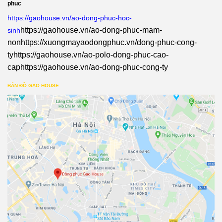
phuc
https://gaohouse.vn/ao-dong-phuc-hoc-
https://gaohouse.vn/ao-dong-phuc-mam-
sinh
non
https://xuongmayaodongphuc.vn/dong-phuc-cong-
ty
https://gaohouse.vn/ao-polo-dong-phuc-cao-
cap
https://gaohouse.vn/ao-dong-phuc-cong-ty
BẢN ĐỒ GẠO HOUSE