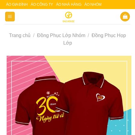
Skip
ÁO GIA ĐÌNH
ÁO CÔNG TY
ÁO NHÀ HÀNG
ÁO NHÓM
Slot 5000
Slot pulsa
to
content
Trang chủ
/
Đồng Phục Lớp Nhóm
/
Đồng Phục Họp
Lớp