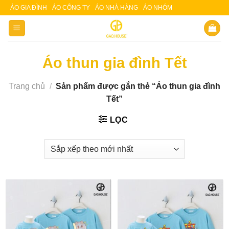
Skip
ÁO GIA ĐÌNH
ÁO CÔNG TY
ÁO NHÀ HÀNG
ÁO NHÓM
Slot 5000
Slot pulsa
to
content
Áo thun gia đình Tết
Trang chủ
/
Sản phẩm được gắn thẻ “Áo thun gia đình
Tết”
LỌC