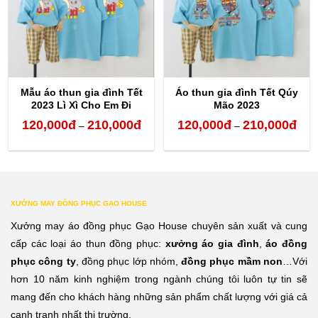
Mẫu áo thun gia đình Tết
Áo thun gia đình Tết Qúy
2023 Lì Xì Cho Em Đi
Mão 2023
120,000
đ
210,000
đ
120,000
đ
210,000
đ
Khoảng
Kho
–
–
giá:
giá:
từ
từ
120,000đ
120,
XƯỞNG MAY ĐỒNG PHỤC GẠO HOUSE
đến
đến
Xưởng may áo đồng phục Gạo House chuyên sản xuất và cung
210,000đ
210,
cấp các loại áo thun đồng phục:
xưởng áo gia đình
,
áo đồng
phục công ty
, đồng phục lớp nhóm,
đồng phục mầm non
…Với
hơn 10 năm kinh nghiệm trong ngành chúng tôi luôn tự tin sẽ
mang đến cho khách hàng những sản phẩm chất lượng với giá cả
cạnh tranh nhất thị trường.