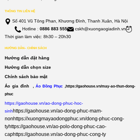
THÔNG TIN LIÊN HỆ
Số 401 Vũ Tông Phan, Khương Đình, Thanh Xuân, Hà Nội
Hotline :
0886 883 555
cskh@xuongaogiadinh.vn
Thời gian làm việc: 8h30 – 20h30
HƯỚNG DẪN– CHÍNH SÁCH
Hướng dẫn đặt hàng
Hướng dẫn chọn size
Chính sách bảo mật
Áo gia đình
,
Áo Đồng Phục
,
https://gaohouse.vn/may-ao-thun-dong-
phuc
https://gaohouse.vn/ao-dong-phuc-hoc-
https://gaohouse.vn/ao-dong-phuc-mam-
sinh
non
https://xuongmayaodongphuc.vn/dong-phuc-cong-
ty
https://gaohouse.vn/ao-polo-dong-phuc-cao-
cap
https://gaohouse.vn/ao-dong-phuc-cong-ty