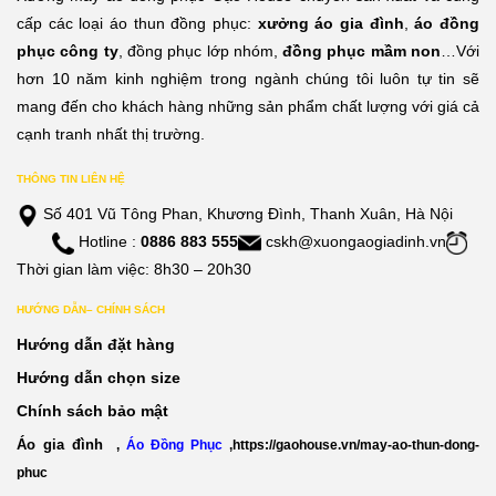
0,000đ
210,000đ
210,
cấp các loại áo thun đồng phục:
xưởng áo gia đình
,
áo đồng
phục công ty
, đồng phục lớp nhóm,
đồng phục mầm non
…Với
hơn 10 năm kinh nghiệm trong ngành chúng tôi luôn tự tin sẽ
mang đến cho khách hàng những sản phẩm chất lượng với giá cả
cạnh tranh nhất thị trường.
THÔNG TIN LIÊN HỆ
Số 401 Vũ Tông Phan, Khương Đình, Thanh Xuân, Hà Nội
Hotline :
0886 883 555
cskh@xuongaogiadinh.vn
Thời gian làm việc: 8h30 – 20h30
HƯỚNG DẪN– CHÍNH SÁCH
Hướng dẫn đặt hàng
Hướng dẫn chọn size
Chính sách bảo mật
Áo gia đình
,
Áo Đồng Phục
,
https://gaohouse.vn/may-ao-thun-dong-
phuc