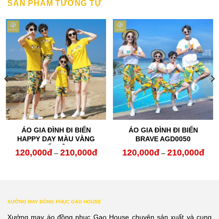
SẢN PHẨM TƯƠNG TỰ
ÁO GIA ĐÌNH ĐI BIỂN
ÁO GIA ĐÌNH ĐI BIỂN
HAPPY DAY MÀU VÀNG
BRAVE AGD0050
NỔI BẬT
120,000
đ
210,000
đ
120,000
đ
210,000
đ
oảng
Khoảng
Kho
–
–
:
giá:
giá:
từ
từ
0,000đ
120,000đ
120,
XƯỞNG MAY ĐỒNG PHỤC GẠO HOUSE
n
đến
đến
Xưởng may áo đồng phục Gạo House chuyên sản xuất và cung