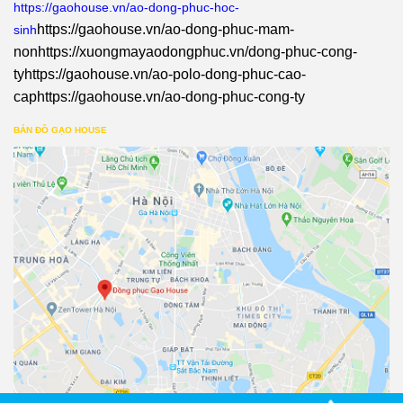
https://gaohouse.vn/ao-dong-phuc-hoc-
https://gaohouse.vn/ao-dong-phuc-mam-
sinh
non
https://xuongmayaodongphuc.vn/dong-phuc-cong-
ty
https://gaohouse.vn/ao-polo-dong-phuc-cao-
cap
https://gaohouse.vn/ao-dong-phuc-cong-ty
BẢN ĐỒ GẠO HOUSE