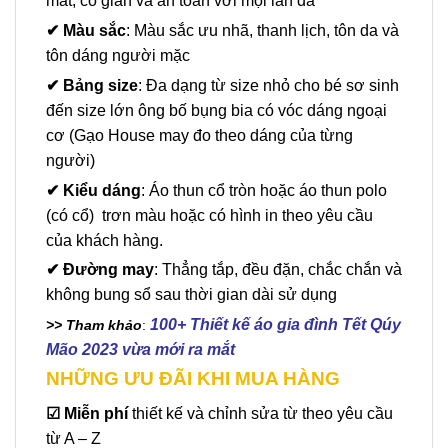
mát, co giãn và an toàn với mọi làn da
✔ Màu sắc
: Màu sắc ưu nhã, thanh lịch, tôn da và
tôn dáng người mặc
✔ Bảng size
: Đa dạng từ size nhỏ cho bé sơ sinh
đến size lớn ông bố bụng bia có vóc dáng ngoại
cơ (Gạo House may đo theo dáng của từng
người)
✔ Kiểu dáng
: Áo thun cổ tròn hoặc áo thun polo
(có cổ) trơn màu hoặc có hình in theo yêu cầu
của khách hàng.
✔ Đường may
: Thẳng tắp, đều đặn, chắc chắn và
không bung sổ sau thời gian dài sử dụng
100+ Thiết kế áo gia đình Tết Qúy
>> Tham khảo
:
Mão 2023 vừa mới ra mắt
NHỮNG ƯU ĐÃI KHI MUA HÀNG
☑
Miễn phí
thiết kế và chỉnh sửa từ theo yêu cầu
từ A – Z