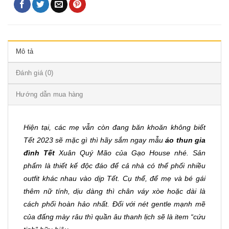
Mô tả
Đánh giá (0)
Hướng dẫn mua hàng
Hiện tại, các mẹ vẫn còn đang băn khoăn không biết
Tết 2023 sẽ mặc gì thì hãy sắm ngay mẫu
áo thun gia
đình Tết
Xuân Quý Mão của Gạo House nhé. Sản
phẩm là thiết kế độc đáo để cả nhà có thể phối nhiều
outfit khác nhau vào dịp Tết. Cụ thể, để mẹ và bé gái
thêm nữ tính, dịu dàng thì chân váy xòe hoặc dài là
cách phối hoàn hảo nhất. Đối với nét gentle mạnh mẽ
của đấng mày râu thì quần âu thanh lịch sẽ là item “cứu