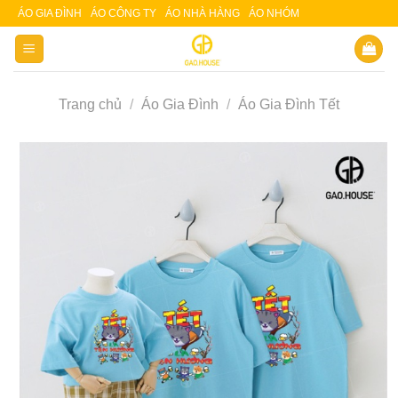
Skip
ÁO GIA ĐÌNH
ÁO CÔNG TY
ÁO NHÀ HÀNG
ÁO NHÓM
Slot 5000
Slot pulsa
to
content
Trang chủ
/
Áo Gia Đình
/
Áo Gia Đình Tết