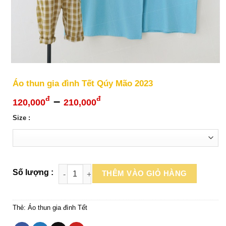
Áo thun gia đình Tết Qúy Mão 2023
Khoảng
–
đ
đ
120,000
210,000
giá:
Size :
từ
120,000đ
đến
210,000đ
THÊM VÀO GIỎ HÀNG
Thẻ:
Áo thun gia đình Tết