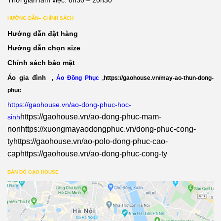
HƯỚNG DẪN– CHÍNH SÁCH
Hướng dẫn đặt hàng
Hướng dẫn chọn size
Chính sách bảo mật
Áo gia đình
,
Áo Đồng Phục
,
https://gaohouse.vn/may-ao-thun-dong-
phuc
https://gaohouse.vn/ao-dong-phuc-hoc-
https://gaohouse.vn/ao-dong-phuc-mam-
sinh
non
https://xuongmayaodongphuc.vn/dong-phuc-cong-
ty
https://gaohouse.vn/ao-polo-dong-phuc-cao-
cap
https://gaohouse.vn/ao-dong-phuc-cong-ty
BẢN ĐỒ GẠO HOUSE