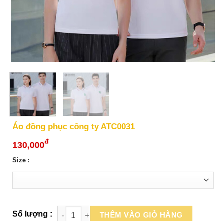
Áo đồng phục công ty ATC0031
đ
130,000
Size :
THÊM VÀO GIỎ HÀNG