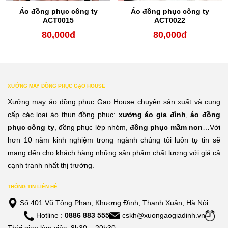
Áo đồng phục công ty
Áo đồng phục công ty
ACT0015
ACT0022
80,000
đ
80,000
đ
XƯỞNG MAY ĐỒNG PHỤC GẠO HOUSE
Xưởng may áo đồng phục Gạo House chuyên sản xuất và cung
cấp các loại áo thun đồng phục:
xưởng áo gia đình
,
áo đồng
phục công ty
, đồng phục lớp nhóm,
đồng phục mầm non
…Với
hơn 10 năm kinh nghiệm trong ngành chúng tôi luôn tự tin sẽ
mang đến cho khách hàng những sản phẩm chất lượng với giá cả
cạnh tranh nhất thị trường.
THÔNG TIN LIÊN HỆ
Số 401 Vũ Tông Phan, Khương Đình, Thanh Xuân, Hà Nội
Hotline :
0886 883 555
cskh@xuongaogiadinh.vn
Thời gian làm việc: 8h30 – 20h30