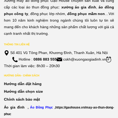
Xưởng may áo đồng phục Gạo House chuyên sản xuất và cung
cấp các loại áo thun đồng phục:
xưởng áo gia đình
,
áo đồng
phục công ty
, đồng phục lớp nhóm,
đồng phục mầm non
…Với
hơn 10 năm kinh nghiệm trong ngành chúng tôi luôn tự tin sẽ
mang đến cho khách hàng những sản phẩm chất lượng với giá cả
cạnh tranh nhất thị trường.
THÔNG TIN LIÊN HỆ
Số 401 Vũ Tông Phan, Khương Đình, Thanh Xuân, Hà Nội
Hotline :
0886 883 555
cskh@xuongaogiadinh.vn
Thời gian làm việc: 8h30 – 20h30
HƯỚNG DẪN– CHÍNH SÁCH
Hướng dẫn đặt hàng
Hướng dẫn chọn size
Chính sách bảo mật
Áo gia đình
,
Áo Đồng Phục
,
https://gaohouse.vn/may-ao-thun-dong-
phuc