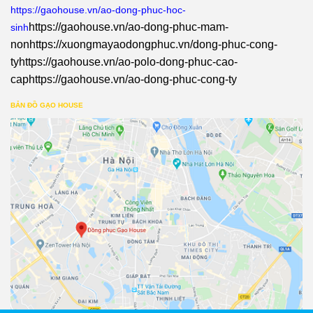
https://gaohouse.vn/ao-dong-phuc-hoc-
https://gaohouse.vn/ao-dong-phuc-mam-
sinh
non
https://xuongmayaodongphuc.vn/dong-phuc-cong-
ty
https://gaohouse.vn/ao-polo-dong-phuc-cao-
cap
https://gaohouse.vn/ao-dong-phuc-cong-ty
BẢN ĐỒ GẠO HOUSE