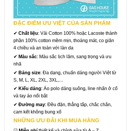
ĐẶC ĐIỂM ƯU VIỆT CỦA SẢN PHẨM
✔
Chất liệu
: Vải Cotton 100% hoặc Lacoste thành
phần 100% cotton mềm mịn, thoáng mát, co giãn
4 chiều và an toàn với làn da
✔
Màu sắc
: Màu sắc lịch lãm, sang trọng và ưu
nhã
✔
Bảng size
: Đa dạng, chuẩn dáng người Việt từ
S, M, L, XL, 2XL, 3XL,…
✔
Kiểu dáng
: Áo polo dáng suông, line nhấn ở cổ
và tay áo nổi bật
✔
Đường may
: Đều đặn, thẳng tắp, chắc chắn,
cam kết không bung xổ
NHỮNG ƯU ĐÃI KHI MUA HÀNG
☑
Miễn phí
thiết kế và chỉnh sửa từ A – Z