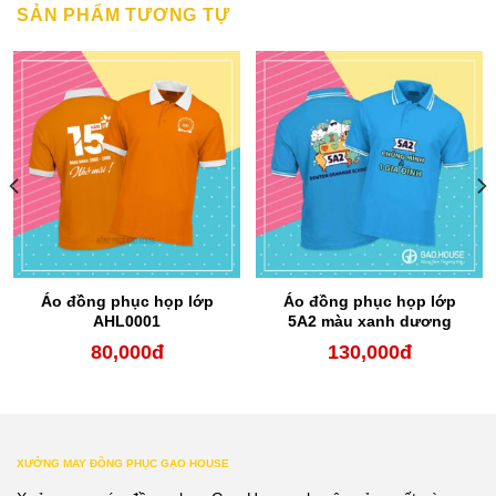
SẢN PHẨM TƯƠNG TỰ
Áo đồng phục họp lớp
Áo đồng phục họp lớp
AHL0001
5A2 màu xanh dương
80,000
đ
130,000
đ
XƯỞNG MAY ĐỒNG PHỤC GẠO HOUSE