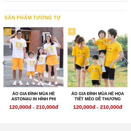
SẢN PHẨM TƯƠNG TỰ
ÁO GIA ĐÌNH MÙA HÈ
ÁO GIA ĐÌNH MÙA HÈ HỌA
ASTONAU IN HÌNH PHI
TIẾT MÈO DỄ THƯƠNG
HÀNH GIA
120,000
đ
210,000
đ
120,000
đ
210,000
đ
oảng
Khoảng
Kho
–
–
:
giá:
giá:
từ
từ