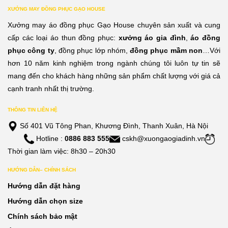
0,000đ
120,000đ
120,
XƯỞNG MAY ĐỒNG PHỤC GẠO HOUSE
n
đến
đến
Xưởng may áo đồng phục Gạo House chuyên sản xuất và cung
0,000đ
210,000đ
210,
cấp các loại áo thun đồng phục:
xưởng áo gia đình
,
áo đồng
phục công ty
, đồng phục lớp nhóm,
đồng phục mầm non
…Với
hơn 10 năm kinh nghiệm trong ngành chúng tôi luôn tự tin sẽ
mang đến cho khách hàng những sản phẩm chất lượng với giá cả
cạnh tranh nhất thị trường.
THÔNG TIN LIÊN HỆ
Số 401 Vũ Tông Phan, Khương Đình, Thanh Xuân, Hà Nội
Hotline :
0886 883 555
cskh@xuongaogiadinh.vn
Thời gian làm việc: 8h30 – 20h30
HƯỚNG DẪN– CHÍNH SÁCH
Hướng dẫn đặt hàng
Hướng dẫn chọn size
Chính sách bảo mật