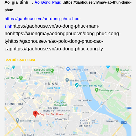
Áo gia đình
,
Áo Đồng Phục
,
https://gaohouse.vn/may-ao-thun-dong-
phuc
https://gaohouse.vn/ao-dong-phuc-hoc-
https://gaohouse.vn/ao-dong-phuc-mam-
sinh
non
https://xuongmayaodongphuc.vn/dong-phuc-cong-
ty
https://gaohouse.vn/ao-polo-dong-phuc-cao-
cap
https://gaohouse.vn/ao-dong-phuc-cong-ty
BẢN ĐỒ GẠO HOUSE