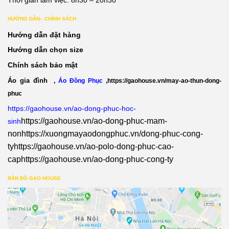
HƯỚNG DẪN– CHÍNH SÁCH
Hướng dẫn đặt hàng
Hướng dẫn chọn size
Chính sách bảo mật
Áo gia đình
,
Áo Đồng Phục
,
https://gaohouse.vn/may-ao-thun-dong-
phuc
https://gaohouse.vn/ao-dong-phuc-hoc-
https://gaohouse.vn/ao-dong-phuc-mam-
sinh
non
https://xuongmayaodongphuc.vn/dong-phuc-cong-
ty
https://gaohouse.vn/ao-polo-dong-phuc-cao-
cap
https://gaohouse.vn/ao-dong-phuc-cong-ty
BẢN ĐỒ GẠO HOUSE