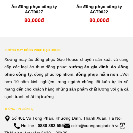
Áo đồng phục công ty
Áo đồng phục công ty
ACT0027
ACT0022
80,000
đ
80,000
đ
XƯỞNG MAY ĐỒNG PHỤC GẠO HOUSE
Xưởng may áo đồng phục Gạo House chuyên sản xuất và cung
cấp các loại áo thun đồng phục:
xưởng áo gia đình
,
áo đồng
phục công ty
, đồng phục lớp nhóm,
đồng phục mầm non
…Với
hơn 10 năm kinh nghiệm trong ngành chúng tôi luôn tự tin sẽ
mang đến cho khách hàng những sản phẩm chất lượng với giá cả
cạnh tranh nhất thị trường.
THÔNG TIN LIÊN HỆ
Số 401 Vũ Tông Phan, Khương Đình, Thanh Xuân, Hà Nội
Hotline :
0886 883 555
cskh@xuongaogiadinh.vn
Thời gian làm việc: 8h30 – 20h30