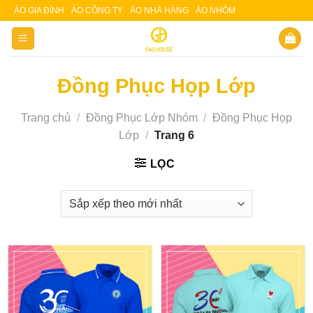
Skip
ÁO GIA ĐÌNH
ÁO CÔNG TY
ÁO NHÀ HÀNG
ÁO NHÓM
Slot 5000
Slot pulsa
to
content
Đồng Phục Họp Lớp
Trang chủ
/
Đồng Phục Lớp Nhóm
/
Đồng Phục Họp
Lớp
/
Trang 6
LỌC