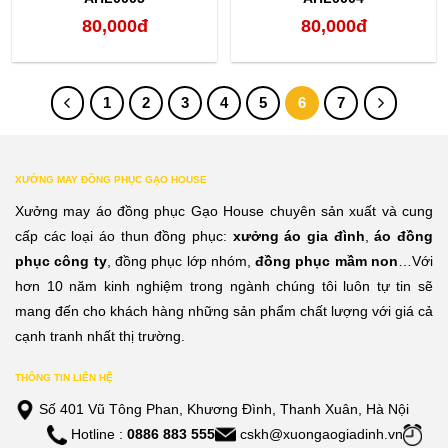
80,000
đ
80,000
đ
1
2
3
4
5
6
7
XƯỞNG MAY ĐỒNG PHỤC GẠO HOUSE
Xưởng may áo đồng phục Gạo House chuyên sản xuất và cung
cấp các loại áo thun đồng phục:
xưởng áo gia đình
,
áo đồng
phục công ty
, đồng phục lớp nhóm,
đồng phục mầm non
…Với
hơn 10 năm kinh nghiệm trong ngành chúng tôi luôn tự tin sẽ
mang đến cho khách hàng những sản phẩm chất lượng với giá cả
cạnh tranh nhất thị trường.
THÔNG TIN LIÊN HỆ
Số 401 Vũ Tông Phan, Khương Đình, Thanh Xuân, Hà Nội
Hotline :
0886 883 555
cskh@xuongaogiadinh.vn