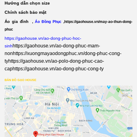
Hướng dẫn chọn size
Chính sách bảo mật
Áo gia đình
,
Áo Đồng Phục
,
https://gaohouse.vn/may-ao-thun-dong-
phuc
https://gaohouse.vn/ao-dong-phuc-hoc-
https://gaohouse.vn/ao-dong-phuc-mam-
sinh
non
https://xuongmayaodongphuc.vn/dong-phuc-cong-
ty
https://gaohouse.vn/ao-polo-dong-phuc-cao-
cap
https://gaohouse.vn/ao-dong-phuc-cong-ty
BẢN ĐỒ GẠO HOUSE