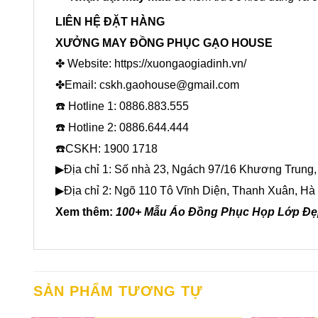
LIÊN HỆ ĐẶT HÀNG
XƯỞNG MAY ĐỒNG PHỤC GẠO HOUSE
✤ Website:
https://xuongaogiadinh.vn/
✤Email: cskh.gaohouse@gmail.com
☎️ Hotline 1: 0886.883.555
☎️ Hotline 2: 0886.644.444
☎️CSKH: 1900 1718
▶Địa chỉ 1: Số nhà 23, Ngách 97/16 Khương Trung,
▶Địa chỉ 2: Ngõ 110 Tô Vĩnh Diện, Thanh Xuân, Hà 
Xem thêm:
100+ Mẫu Áo Đồng Phục Họp Lớp Đẹp
SẢN PHẨM TƯƠNG TỰ