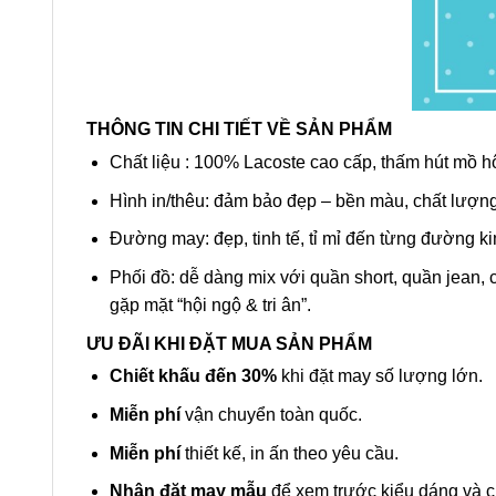
THÔNG TIN CHI TIẾT VỀ SẢN PHẨM
Chất liệu : 100% Lacoste cao cấp, thấm hút mồ hôi
Hình in/thêu: đảm bảo đẹp – bền màu, chất lượng
Đường may: đẹp, tinh tế, tỉ mỉ đến từng đường k
Phối đồ: dễ dàng mix với quần short, quần jean
gặp mặt “hội ngộ & tri ân”.
ƯU ĐÃI KHI ĐẶT MUA SẢN PHẨM
Chiết khấu đến 30%
khi đặt may số lượng lớn.
Miễn phí
vận chuyển toàn quốc.
Miễn phí
thiết kế, in ấn theo yêu cầu.
Nhận đặt may mẫu
để xem trước kiểu dáng và ch