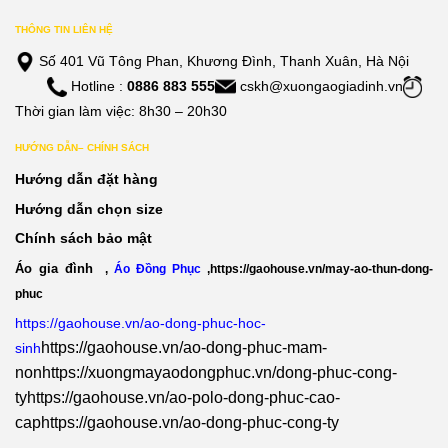
THÔNG TIN LIÊN HỆ
Số 401 Vũ Tông Phan, Khương Đình, Thanh Xuân, Hà Nội
Hotline :
0886 883 555
cskh@xuongaogiadinh.vn
Thời gian làm việc: 8h30 – 20h30
HƯỚNG DẪN– CHÍNH SÁCH
Hướng dẫn đặt hàng
Hướng dẫn chọn size
Chính sách bảo mật
Áo gia đình
,
Áo Đồng Phục
,
https://gaohouse.vn/may-ao-thun-dong-
phuc
https://gaohouse.vn/ao-dong-phuc-hoc-
https://gaohouse.vn/ao-dong-phuc-mam-
sinh
non
https://xuongmayaodongphuc.vn/dong-phuc-cong-
ty
https://gaohouse.vn/ao-polo-dong-phuc-cao-
cap
https://gaohouse.vn/ao-dong-phuc-cong-ty