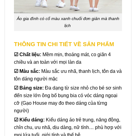
Áo gia đình có cổ màu xanh chuối đơn giản mà thanh
lịch
THÔNG TIN CHI TIẾT VỀ SẢN PHẨM
☑
Chất liệu:
Mềm mịn, thoáng mát, co giãn 4
chiều và an toàn với mọi làn da
☑ Màu sắc:
Màu sắc ưu nhã, thanh lịch, tôn da và
tôn dáng người mặc
☑
Bảng size:
Đa dạng từ size nhỏ cho bé sơ sinh
đến size lớn ông bố bụng bia có vóc dáng ngoại
cỡ (Gạo House may đo theo dáng của từng
người)
☑
Kiểu dáng:
Kiểu dáng áo trẻ trung, năng động,
chỉn chu, ưu nhã, dịu dàng, nữ tính… phù hợp với
mọi lứa tuổi, giới tính và thế hệ.