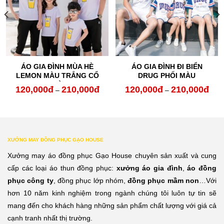
ÁO GIA ĐÌNH MÙA HÈ
ÁO GIA ĐÌNH ĐI BIỂN
LEMON MÀU TRẮNG CỔ
DRUG PHỐI MÀU
TRÒN
120,000
đ
210,000
đ
120,000
đ
210,000
đ
oảng
Khoảng
Kho
–
–
:
giá:
giá:
từ
từ
0,000đ
120,000đ
120,
XƯỞNG MAY ĐỒNG PHỤC GẠO HOUSE
n
đến
đến
Xưởng may áo đồng phục Gạo House chuyên sản xuất và cung
0,000đ
210,000đ
210,
cấp các loại áo thun đồng phục:
xưởng áo gia đình
,
áo đồng
phục công ty
, đồng phục lớp nhóm,
đồng phục mầm non
…Với
hơn 10 năm kinh nghiệm trong ngành chúng tôi luôn tự tin sẽ
mang đến cho khách hàng những sản phẩm chất lượng với giá cả
cạnh tranh nhất thị trường.