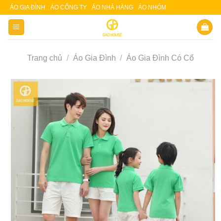
Skip
ÁO GIA ĐÌNH
ÁO CÔNG TY
ÁO NHÀ HÀNG
ÁO NHÓM
Slot 5000
Slot pulsa
to
content
Trang chủ
/
Áo Gia Đình
/
Áo Gia Đình Có Cổ