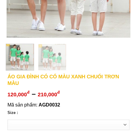
ÁO GIA ĐÌNH CÓ CỔ MÀU XANH CHUỐI TRƠN
MÀU
Khoảng
–
đ
đ
120,000
210,000
giá:
Mã sản phẩm:
AGD0032
từ
Size :
120,000đ
đến
210,000đ