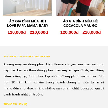
ÁO GIA ĐÌNH MÙA HÈ I
ÁO GIA ĐÌNH MÙA HÈ
LOVE PAPA-MAMA-BABY
COCACOLA MÀU ĐỎ
120,000
đ
210,000
đ
120,000
đ
210,000
đ
oảng
Khoảng
Kho
–
–
:
giá:
giá:
từ
từ
0,000đ
120,000đ
120,
XƯỞNG MAY ĐỒNG PHỤC GẠO HOUSE
n
đến
đến
Xưởng may áo đồng phục Gạo House chuyên sản xuất và cung
0,000đ
210,000đ
210,
cấp các loại áo thun đồng phục:
xưởng áo gia đình
,
áo đồng
phục công ty
, đồng phục lớp nhóm,
đồng phục mầm non
…Với
hơn 10 năm kinh nghiệm trong ngành chúng tôi luôn tự tin sẽ
mang đến cho khách hàng những sản phẩm chất lượng với giá cả
cạnh tranh nhất thị trường.
THÔNG TIN LIÊN HỆ