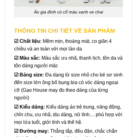
Áo gia đình có cổ màu xanh ve chai
THÔNG TIN CHI TIẾT VỀ SẢN PHẨM
☑
Chất liệu:
Mềm mịn, thoáng mát, co giãn 4
chiều và an toàn với mọi làn da
☑ Màu sắc:
Màu sắc ưu nhã, thanh lịch, tôn da và
tôn dáng người mặc
☑
Bảng size:
Đa dạng từ size nhỏ cho bé sơ sinh
đến size lớn ông bố bụng bia có vóc dáng ngoại
cỡ (Gạo House may đo theo dáng của từng
người)
☑
Kiểu dáng:
Kiểu dáng áo trẻ trung, năng động,
chỉn chu, ưu nhã, dịu dàng, nữ tính… phù hợp với
mọi lứa tuổi, giới tính và thế hệ.
☑
Đường may:
Thẳng tắp, đều đặn, chắc chắn