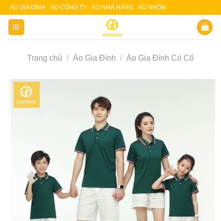
Skip
ÁO GIA ĐÌNH
ÁO CÔNG TY
ÁO NHÀ HÀNG
ÁO NHÓM
Slot 5000
Slot pulsa
to
content
Trang chủ
/
Áo Gia Đình
/
Áo Gia Đình Có Cổ