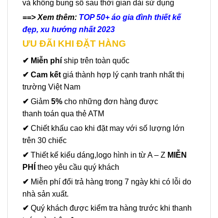
và không bung sổ sau thời gian dài sử dụng
==> Xem thêm:
TOP 50+ áo gia đình thiết kế
đẹp, xu hướng nhất 2023
ƯU ĐÃI KHI ĐẶT HÀNG
✔ Miễn phí
ship trên toàn quốc
✔ Cam kết
giá thành hợp lý cạnh tranh nhất thị
trường Việt Nam
✔
Giảm
5%
cho những đơn hàng được
thanh toán qua thẻ ATM
✔
Chiết khấu cao khi đặt may với số lượng lớn
trên 30 chiếc
✔
Thiết kế kiểu dáng,logo hình in từ A – Z
MIỄN
PHÍ
theo yêu cầu quý khách
✔
Miễn phí đổi trả hàng trong 7 ngày khi có lỗi do
nhà sản xuất.
✔
Quý khách được kiểm tra hàng trước khi thanh