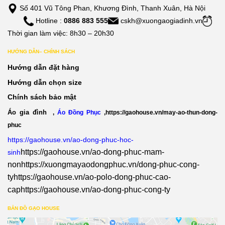
Số 401 Vũ Tông Phan, Khương Đình, Thanh Xuân, Hà Nội
Hotline :
0886 883 555
cskh@xuongaogiadinh.vn
Thời gian làm việc: 8h30 – 20h30
HƯỚNG DẪN– CHÍNH SÁCH
Hướng dẫn đặt hàng
Hướng dẫn chọn size
Chính sách bảo mật
Áo gia đình
,
Áo Đồng Phục
,
https://gaohouse.vn/may-ao-thun-dong-
phuc
https://gaohouse.vn/ao-dong-phuc-hoc-
https://gaohouse.vn/ao-dong-phuc-mam-
sinh
non
https://xuongmayaodongphuc.vn/dong-phuc-cong-
ty
https://gaohouse.vn/ao-polo-dong-phuc-cao-
cap
https://gaohouse.vn/ao-dong-phuc-cong-ty
BẢN ĐỒ GẠO HOUSE