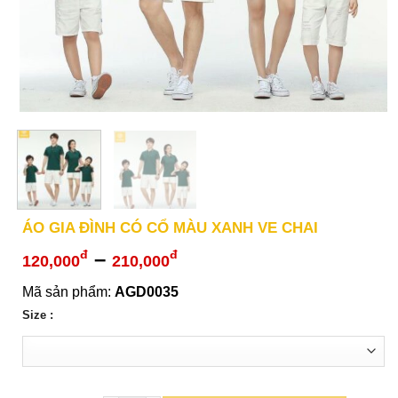
ÁO GIA ĐÌNH CÓ CỔ MÀU XANH VE CHAI
Khoảng
–
đ
đ
120,000
210,000
giá:
Mã sản phẩm:
AGD0035
từ
Size :
120,000đ
đến
210,000đ