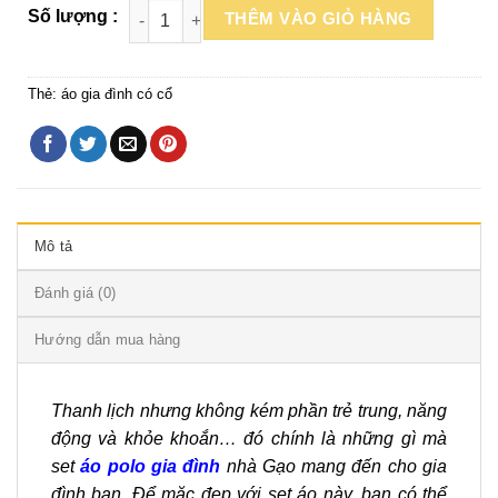
THÊM VÀO GIỎ HÀNG
Thẻ:
áo gia đình có cổ
Mô tả
Đánh giá (0)
Hướng dẫn mua hàng
Thanh lịch nhưng không kém phần trẻ trung, năng
động và khỏe khoắn… đó chính là những gì mà
set
áo polo gia đình
nhà Gạo mang đến cho gia
đình bạn. Để mặc đẹp với set áo này, bạn có thể