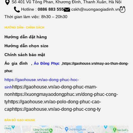
Số 401 Vũ Tông Phan, Khương Đình, Thanh Xuân, Hà Nội
Hotline :
0886 883 555
cskh@xuongaogiadinh.vn
Thời gian làm việc: 8h30 – 20h30
HƯỚNG DẪN– CHÍNH SÁCH
Hướng dẫn đặt hàng
Hướng dẫn chọn size
Chính sách bảo mật
Áo gia đình
,
Áo Đồng Phục
,
https://gaohouse.vn/may-ao-thun-dong-
phuc
https://gaohouse.vn/ao-dong-phuc-hoc-
https://gaohouse.vn/ao-dong-phuc-mam-
sinh
non
https://xuongmayaodongphuc.vn/dong-phuc-cong-
ty
https://gaohouse.vn/ao-polo-dong-phuc-cao-
cap
https://gaohouse.vn/ao-dong-phuc-cong-ty
BẢN ĐỒ GẠO HOUSE