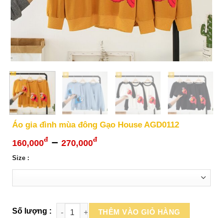
Áo gia đình mùa đông Gạo House AGD0112
Khoảng
–
đ
đ
160,000
270,000
giá:
Size :
từ
160,000đ
đến
270,000đ
THÊM VÀO GIỎ HÀNG