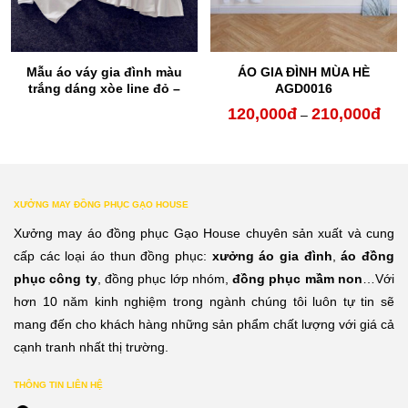
Mẫu áo váy gia đình màu
ÁO GIA ĐÌNH MÙA HÈ
trắng dáng xòe line đỏ –
AGD0016
đen
120,000
đ
210,000
đ
oảng
Kho
–
:
giá:
từ
0,000đ
120,
XƯỞNG MAY ĐỒNG PHỤC GẠO HOUSE
n
đến
Xưởng may áo đồng phục Gạo House chuyên sản xuất và cung
0,000đ
210,
cấp các loại áo thun đồng phục:
xưởng áo gia đình
,
áo đồng
phục công ty
, đồng phục lớp nhóm,
đồng phục mầm non
…Với
hơn 10 năm kinh nghiệm trong ngành chúng tôi luôn tự tin sẽ
mang đến cho khách hàng những sản phẩm chất lượng với giá cả
cạnh tranh nhất thị trường.
THÔNG TIN LIÊN HỆ