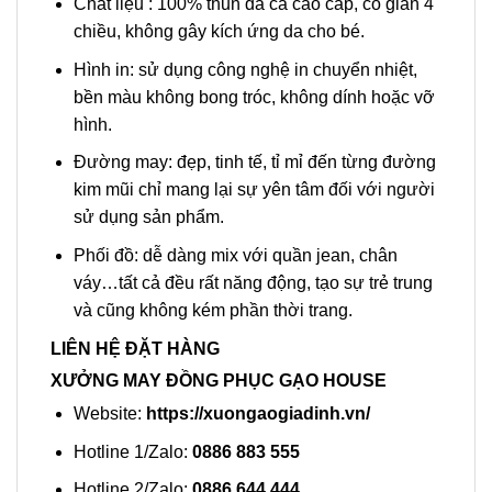
Chất liệu : 100% thun da cá cao cấp, co giãn 4
chiều, không gây kích ứng da cho bé.
Hình in: sử dụng công nghệ in chuyển nhiệt,
bền màu không bong tróc, không dính hoặc vỡ
hình.
Đường may: đẹp, tinh tế, tỉ mỉ đến từng đường
kim mũi chỉ mang lại sự yên tâm đối với người
sử dụng sản phẩm.
Phối đồ: dễ dàng mix với quần jean, chân
váy…tất cả đều rất năng động, tạo sự trẻ trung
và cũng không kém phần thời trang.
LIÊN HỆ ĐẶT HÀNG
XƯỞNG MAY ĐỒNG PHỤC GẠO HOUSE
Website:
https://xuongaogiadinh.vn/
Hotline 1/Zalo:
0886 883 555
Hotline 2/Zalo:
0886 644 444