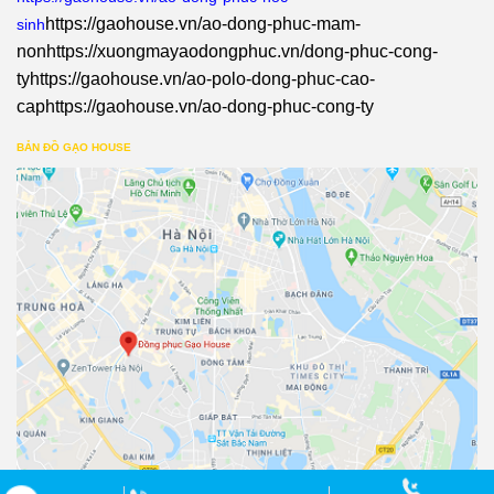
https://gaohouse.vn/ao-dong-phuc-mam-
sinh
non
https://xuongmayaodongphuc.vn/dong-phuc-cong-
ty
https://gaohouse.vn/ao-polo-dong-phuc-cao-
cap
https://gaohouse.vn/ao-dong-phuc-cong-ty
BẢN ĐỒ GẠO HOUSE