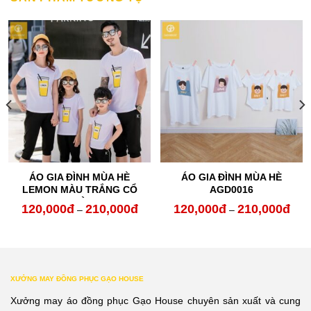
ÁO GIA ĐÌNH MÙA HÈ
ÁO GIA ĐÌNH MÙA HÈ
LEMON MÀU TRẮNG CỔ
AGD0016
TRÒN
120,000
đ
210,000
đ
120,000
đ
210,000
đ
oảng
Khoảng
Kho
–
–
:
giá:
giá:
từ
từ
0,000đ
120,000đ
120,
XƯỞNG MAY ĐỒNG PHỤC GẠO HOUSE
n
đến
đến
Xưởng may áo đồng phục Gạo House chuyên sản xuất và cung