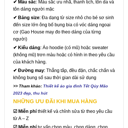
✔
Màu sắc
: Màu sắc ưu nhã, thanh lịch, tôn da và
tôn dáng người mặc
✔
Bảng size
: Đa dạng từ size nhỏ cho bé sơ sinh
đến size lớn ông bố bụng bia có vóc dáng ngoại
cơ (Gạo House may đo theo dáng của từng
người)
✔
Kiểu dáng
: Áo hoodie (có mũ) hoặc sweater
(không mũ) trơn màu hoặc có hình in theo yêu cầu
của khách hàng.
✔
Đường may
: Thẳng tắp, đều đặn, chắc chắn và
không bung sổ sau thời gian dài sử dụng
>> Tham khảo:
Thiết kế áo gia đình Tết Qúy Mão
2023 đẹp, thu hút
NHỮNG ƯU ĐÃI KHI MUA HÀNG
☑
Miễn phí
thiết kế và chỉnh sửa từ theo yêu cầu
từ A – Z
☑
Miễn phí
tư vấn chọn màu, chọn dáng, chọn