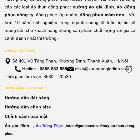
0,000đ
210,000đ
210,
cấp các loại áo thun đồng phục:
xưởng áo gia đình
,
áo đồng
phục công ty
, đồng phục lớp nhóm,
đồng phục mầm non
…Với
hơn 10 năm kinh nghiệm trong ngành chúng tôi luôn tự tin sẽ
mang đến cho khách hàng những sản phẩm chất lượng với giá cả
cạnh tranh nhất thị trường.
THÔNG TIN LIÊN HỆ
Số 401 Vũ Tông Phan, Khương Đình, Thanh Xuân, Hà Nội
Hotline :
0886 883 555
cskh@xuongaogiadinh.vn
Thời gian làm việc: 8h30 – 20h30
HƯỚNG DẪN– CHÍNH SÁCH
Hướng dẫn đặt hàng
Hướng dẫn chọn size
Chính sách bảo mật
Áo gia đình
,
Áo Đồng Phục
,
https://gaohouse.vn/may-ao-thun-dong-
phuc