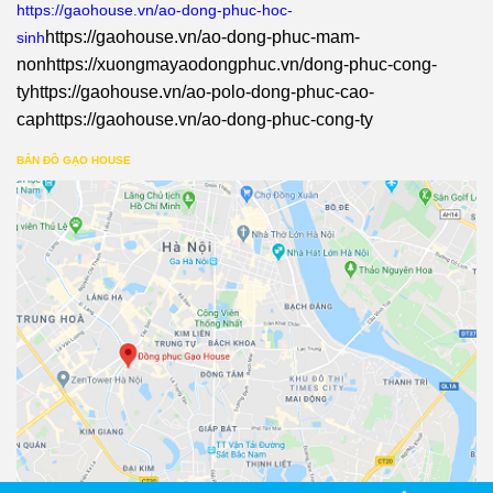
https://gaohouse.vn/ao-dong-phuc-hoc-
https://gaohouse.vn/ao-dong-phuc-mam-
sinh
non
https://xuongmayaodongphuc.vn/dong-phuc-cong-
ty
https://gaohouse.vn/ao-polo-dong-phuc-cao-
cap
https://gaohouse.vn/ao-dong-phuc-cong-ty
BẢN ĐỒ GẠO HOUSE