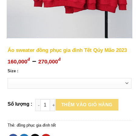
Áo sweater đồng phục gia đình Tết Qúy Mão 2023
Khoảng
–
đ
đ
160,000
270,000
giá:
Size :
từ
160,000đ
đến
270,000đ
THÊM VÀO GIỎ HÀNG
Thẻ:
đồng phục gia đình tết