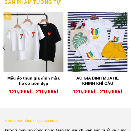
SẢN PHẨM TƯƠNG TỰ
Mẫu áo thun gia đình mùa
ÁO GIA ĐÌNH MÙA HÈ
hè cổ tròn đẹp
KHINH KHÍ CẦU
120,000
đ
210,000
đ
120,000
đ
210,000
đ
oảng
Khoảng
Kho
–
–
:
giá:
giá:
từ
từ
0,000đ
120,000đ
120,
XƯỞNG MAY ĐỒNG PHỤC GẠO HOUSE
n
đến
đến
Xưởng may áo đồng phục Gạo House chuyên sản xuất và cung