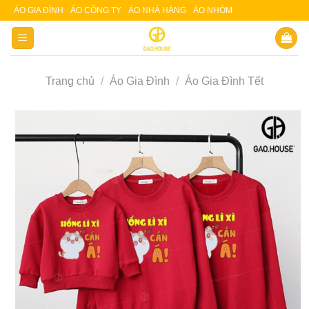
Skip
ÁO GIA ĐÌNH
ÁO CÔNG TY
ÁO NHÀ HÀNG
ÁO NHÓM
Slot 5000
Slot pulsa
to
content
Trang chủ
/
Áo Gia Đình
/
Áo Gia Đình Tết