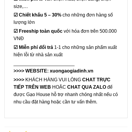
size,…
☑
Chiết khấu 5 – 30%
cho những đơn hàng số
lượng lớn
☑
Freeship toàn quốc
với hóa đơn trên 500.000
VNĐ
☑
Miễn phí đổi trả
1-1 cho những sản phẩm xuất
hiện lỗi từ nhà sản xuất
_______________________
>>>> WEBSITE:
xuongaogiadinh.vn
>>>>
KHÁCH HÀNG VUI LÒNG
CHAT TRỰC
TIẾP TRÊN WEB
HOẶC
CHAT QUA ZALO
để
được Gạo House hỗ trợ nhanh chóng nhất nếu có
nhu cầu đặt hàng hoặc cần tư vấn thêm.