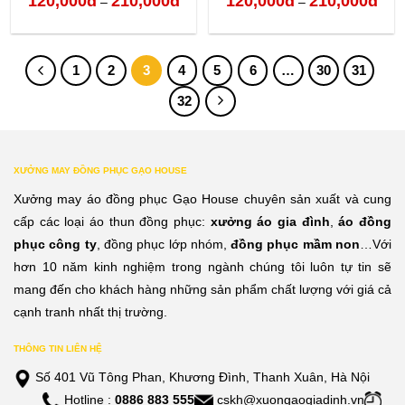
120,000
đ
210,000
đ
120,000
đ
210,000
đ
–
–
giá:
giá:
từ
từ
1
2
3
4
5
6
…
30
31
120,000đ
120,
32
đến
đến
210,000đ
210,
XƯỞNG MAY ĐỒNG PHỤC GẠO HOUSE
Xưởng may áo đồng phục Gạo House chuyên sản xuất và cung
cấp các loại áo thun đồng phục:
xưởng áo gia đình
,
áo đồng
phục công ty
, đồng phục lớp nhóm,
đồng phục mầm non
…Với
hơn 10 năm kinh nghiệm trong ngành chúng tôi luôn tự tin sẽ
mang đến cho khách hàng những sản phẩm chất lượng với giá cả
cạnh tranh nhất thị trường.
THÔNG TIN LIÊN HỆ
Số 401 Vũ Tông Phan, Khương Đình, Thanh Xuân, Hà Nội
Hotline :
0886 883 555
cskh@xuongaogiadinh.vn