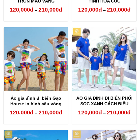
TRÒN MÀU VÀNG
HÌNH HOA CÚC
120,000
đ
210,000
đ
120,000
đ
210,000
đ
Khoảng
Kho
–
–
giá:
giá:
từ
từ
120,000đ
120,
đến
đến
210,000đ
210,
Áo gia đình đi biển Gạo
ÁO GIA ĐÌNH ĐI BIỂN PHỐI
House in hình cầu vồng
SỌC XANH CÁCH ĐIỆU
120,000
đ
210,000
đ
120,000
đ
210,000
đ
Khoảng
Kho
–
–
giá:
giá:
từ
từ