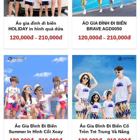
Áo gia đình đi biển
ÁO GIA ĐÌNH ĐI BIỂN
HOLIDAY in hình quả dứa
BRAVE AGD0050
120,000
đ
210,000
đ
120,000
đ
210,000
đ
Khoảng
Kho
–
–
giá:
giá:
từ
từ
120,000đ
120,
đến
đến
210,000đ
210,
Áo Gia Đình Đi Biển
Áo Gia Đình Đi Biển Cổ
Summer In Hình Cối Xoay
Tròn Trẻ Trung Và Năng
Gió
Động
Khoảng
Kho