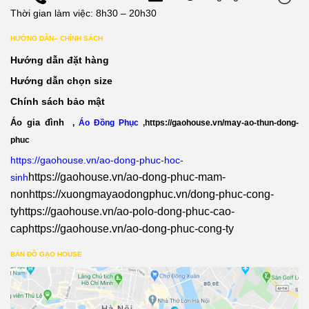
Thời gian làm việc: 8h30 – 20h30
HƯỚNG DẪN– CHÍNH SÁCH
Hướng dẫn đặt hàng
Hướng dẫn chọn size
Chính sách bảo mật
Áo gia đình
,
Áo Đồng Phục
,
https://gaohouse.vn/may-ao-thun-dong-
phuc
https://gaohouse.vn/ao-dong-phuc-hoc-
https://gaohouse.vn/ao-dong-phuc-mam-
sinh
non
https://xuongmayaodongphuc.vn/dong-phuc-cong-
ty
https://gaohouse.vn/ao-polo-dong-phuc-cao-
cap
https://gaohouse.vn/ao-dong-phuc-cong-ty
BẢN ĐỒ GẠO HOUSE