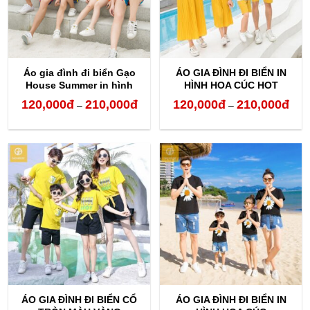
Áo gia đình đi biển Gạo
ÁO GIA ĐÌNH ĐI BIỂN IN
House Summer in hình
HÌNH HOA CÚC HOT
chong chóng
TREND
120,000
đ
210,000
đ
120,000
đ
210,000
đ
Khoảng
Kho
–
–
giá:
giá:
từ
từ
120,000đ
120,
đến
đến
210,000đ
210,
ÁO GIA ĐÌNH ĐI BIỂN CỔ
ÁO GIA ĐÌNH ĐI BIỂN IN