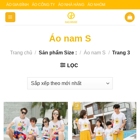
Skip
ÁO GIA ĐÌNH
ÁO CÔNG TY
ÁO NHÀ HÀNG
ÁO NHÓM
Slot 5000
Slot pulsa
to
content
Áo nam S
Trang chủ
/
Sản phẩm Size :
/
Áo nam S
/
Trang 3
LỌC