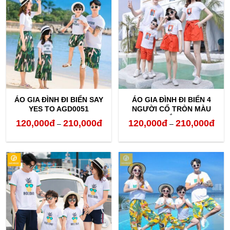
120,000đ
120,
đến
đến
210,000đ
210,
ÁO GIA ĐÌNH ĐI BIỂN SAY
ÁO GIA ĐÌNH ĐI BIỂN 4
YES TO AGD0051
NGƯỜI CỔ TRÒN MÀU
TRẮNG
120,000
đ
210,000
đ
120,000
đ
210,000
đ
Khoảng
Kho
–
–
giá:
giá:
từ
từ
120,000đ
120,
đến
đến
210,000đ
210,